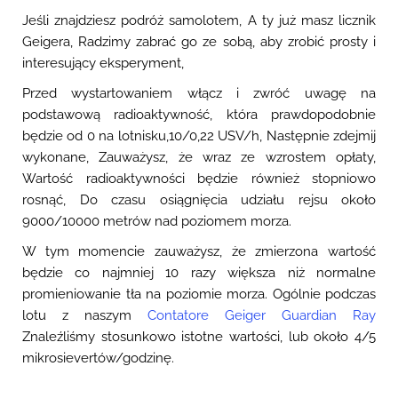
Jeśli znajdziesz podróż samolotem, A ty już masz licznik
Geigera, Radzimy zabrać go ze sobą, aby zrobić prosty i
interesujący eksperyment,
Przed wystartowaniem włącz i zwróć uwagę na
podstawową radioaktywność, która prawdopodobnie
będzie od 0 na lotnisku,10/0,22 USV/h, Następnie zdejmij
wykonane, Zauważysz, że wraz ze wzrostem opłaty,
Wartość radioaktywności będzie również stopniowo
rosnąć, Do czasu osiągnięcia udziału rejsu około
9000/10000 metrów nad poziomem morza.
W tym momencie zauważysz, że zmierzona wartość
będzie co najmniej 10 razy większa niż normalne
promieniowanie tła na poziomie morza. Ogólnie podczas
lotu z naszym
Contatore Geiger Guardian Ray
Znaleźliśmy stosunkowo istotne wartości, lub około 4/5
mikrosievertów/godzinę.