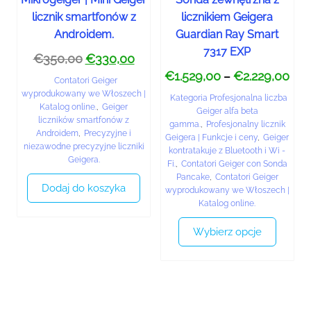
licznik smartfonów z
licznikiem Geigera
Androidem.
Guardian Ray Smart
7317 EXP
€
350,00
€
330,00
€
1.529,00
€
2.229,00
–
Contatori Geiger
wyprodukowany we Włoszech |
Kategoria Profesjonalna liczba
Katalog online.
,
Geiger
Geiger alfa beta
liczników smartfonów z
gamma.
,
Profesjonalny licznik
Androidem
,
Precyzyjne i
Geigera | Funkcje i ceny
,
Geiger
niezawodne precyzyjne liczniki
kontratakuje z Bluetooth i Wi -
Geigera.
Fi.
,
Contatori Geiger con Sonda
Pancake
,
Contatori Geiger
Dodaj do koszyka
wyprodukowany we Włoszech |
Katalog online.
Wybierz opcje