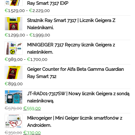
Ray Smart 7317 EXP
€
1.529,00
-
€
2.229,00
Strażnik Ray Smart 7317 | Licznik Geigera Z
Naleśnikami.
€
1.299,00
-
€
1,999,00
MINIGEIGER 7317 Ręczny licznik Geigera z
naleśnikiem.
€
989,00
-
€
1.700,00
Geiger Counter for Alfa Beta Gamma Guardian
Ray Smart 712
€
899,00
JT-RAD01-7317SW | Nowy licznik Geigera z sondą
naleśnikową.
€
579,00
€
559,00
Mikrogeiger | Mini Geiger licznik smartfonów z
Androidem.
€
350,00
€
330,00