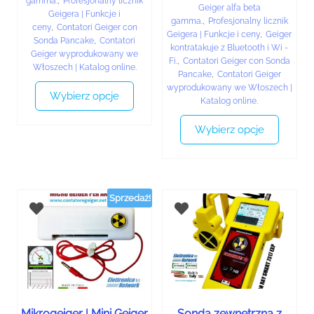
gamma.
,
Profesjonalny licznik
Geiger alfa beta
Geigera | Funkcje i
gamma.
,
Profesjonalny licznik
ceny
,
Contatori Geiger con
Geigera | Funkcje i ceny
,
Geiger
Sonda Pancake
,
Contatori
kontratakuje z Bluetooth i Wi -
Geiger wyprodukowany we
Fi.
,
Contatori Geiger con Sonda
Włoszech | Katalog online.
Pancake
,
Contatori Geiger
wyprodukowany we Włoszech |
Wybierz opcje
Katalog online.
Wybierz opcje
Sprzedaż!
Mikrogeiger | Mini Geiger
Sonda zewnętrzna z