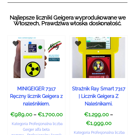
Najlepsze liczniki Geigera wyprodukowane we
Włoszech, Prawdziwa włoska doskonałość.
MINIGEIGER 7317
Strażnik Ray Smart 7317
Ręczny licznik Geigera z
| Licznik Geigera Z
naleśnikiem.
Naleśnikami.
€
989,00
€
1.700,00
€
1.299,00
–
–
€
1,999,00
Kategoria Profesjonalna liczba
Geiger alfa beta
Kategoria Profesjonalna liczba