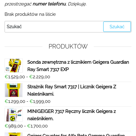
przestrzegać
numer telefonu
, Dziękuję.
Brak produktów na liście
PRODUKTÓW
Sonda zewnętrzna z licznikiem Geigera Guardian
Ray Smart 7317 EXP
€
1.529,00
-
€
2.229,00
Strażnik Ray Smart 7317 | Licznik Geigera Z
Naleśnikami.
€
1.299,00
-
€
1,999,00
MINIGEIGER 7317 Ręczny licznik Geigera z
naleśnikiem.
€
989,00
-
€
1.700,00