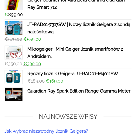
Geiger Counter for Alfa Beta Gamma Guardian
Ray Smart 712
€
899,00
JT-RAD01-7317SW | Nowy licznik Geigera z sondą
naleśnikową.
€
579,00
€
559,00
Mikrogeiger | Mini Geiger licznik smartfonów z
Androidem.
€
350,00
€
330,00
Ręczny licznik Geigera JT-RAD01-M4011SW
€
189,00
€
169,00
Guardian Ray Spark Edition Range Gamma Meter
NAJNOWSZE WPISY
Jak wybrać niezawodny licznik Geigera?