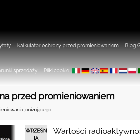
ytaty
Kalkulator ochrony przed promieniowaniem
Blog G
runki sprzedaży
Pliki cookie
ona przed promieniowaniem
mieniowania jonizującego
Wartości radioaktywnoś
WRZEŚN
IA