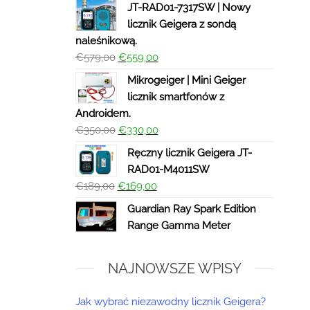
JT-RAD01-7317SW | Nowy
licznik Geigera z sondą
naleśnikową.
€
579,00
€
559,00
Mikrogeiger | Mini Geiger
licznik smartfonów z
Androidem.
€
350,00
€
330,00
Ręczny licznik Geigera JT-
RAD01-M4011SW
€
189,00
€
169,00
Guardian Ray Spark Edition
Range Gamma Meter
NAJNOWSZE WPISY
Jak wybrać niezawodny licznik Geigera?