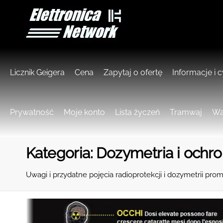
Licznik Geigera
Cena
Zapytaj o ofertę
Informacje i c
Prywatność
Moje konto
Lista życzeń
Tramwaj
Wa
Kategoria:
Dozymetria i ochr
Uwagi i przydatne pojęcia radioprotekcji i dozymetrii pro