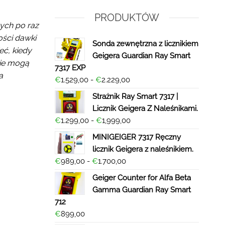
PRODUKTÓW
ych po raz
tości dawki
Sonda zewnętrzna z licznikiem
eć, kiedy
Geigera Guardian Ray Smart
kie mogą
7317 EXP
a
€
1.529,00
-
€
2.229,00
Strażnik Ray Smart 7317 |
Licznik Geigera Z Naleśnikami.
€
1.299,00
-
€
1,999,00
MINIGEIGER 7317 Ręczny
licznik Geigera z naleśnikiem.
€
989,00
-
€
1.700,00
Geiger Counter for Alfa Beta
Gamma Guardian Ray Smart
712
€
899,00