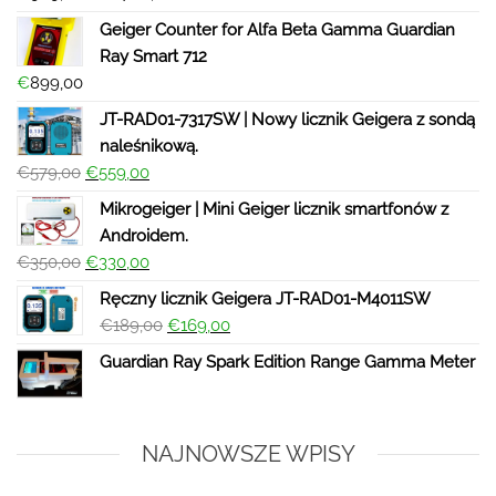
Geiger Counter for Alfa Beta Gamma Guardian
Ray Smart 712
€
899,00
JT-RAD01-7317SW | Nowy licznik Geigera z sondą
naleśnikową.
€
579,00
€
559,00
Mikrogeiger | Mini Geiger licznik smartfonów z
Androidem.
€
350,00
€
330,00
Ręczny licznik Geigera JT-RAD01-M4011SW
€
189,00
€
169,00
Guardian Ray Spark Edition Range Gamma Meter
NAJNOWSZE WPISY