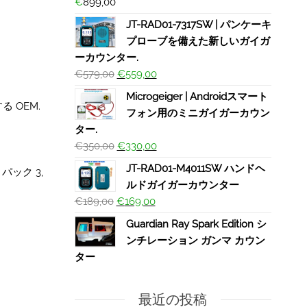
€
899,00
JT-RAD01-7317SW | パンケーキ
プローブを備えた新しいガイガ
ーカウンター.
€
579,00
€
559,00
Microgeiger | Androidスマート
る OEM.
フォン用のミニガイガーカウン
ター.
€
350,00
€
330,00
JT-RAD01-M4011SW ハンドヘ
パック 3,
ルドガイガーカウンター
€
189,00
€
169,00
Guardian Ray Spark Edition シ
ンチレーション ガンマ カウン
ター
最近の投稿