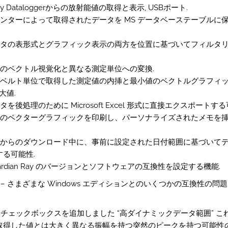
 Ray Dataloggerからの放射能値の取得と表示, USBポート.
ウンターによって取得されたデータを MS データベーステーブルに保
データの表形式とグラフィック表示の両方を位置に基づいてフィルタ
タのベクトル視覚化と異なる測定単位への変換.
ーベルト単位で取得した測定値の内挿と最小値のベクトルグラフィック
大値.
タを後処理のために Microsoft Excel 形式に直接エクスポートする
ータのベクターグラフィックを印刷し、パーソナライズされたメモを
ガーからのダウンロード中に、事前に設定された日付範囲に基づいて
る可能性.
uardian Ray のバージョンとソフトウェアの互換性を設定する機能.
.0: – さまざまな Windows エディションとのいくつかの互換性の問
4.0: チェックボックスを追加しました “高ダイナミックデータ範囲” 
取得した値とは大きく異なる振幅を持つ突然のピークを持つ可能性