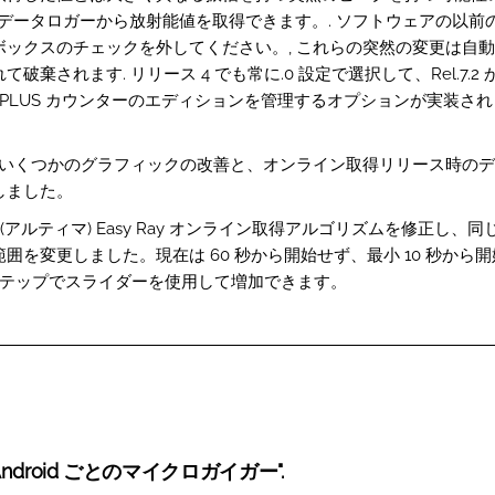
n Ray データロガーから放射能値を取得できます。. ソフトウェアの以
ボックスのチェックを外してください。, これらの突然の変更は自
破棄されます. リリース 4 でも常に.0 設定で選択して、Rel.7.2 
 RAY PLUS カウンターのエディションを管理するオプションが実装さ
4.1: いくつかのグラフィックの改善と、オンライン取得リリース時の
しました。
.2: (アルティマ) Easy Ray オンライン取得アルゴリズムを修正し、
囲を変更しました。現在は 60 秒から開始せず、最小 10 秒から
のステップでスライダーを使用して増加できます。
ndroid ごとのマイクロガイガー".