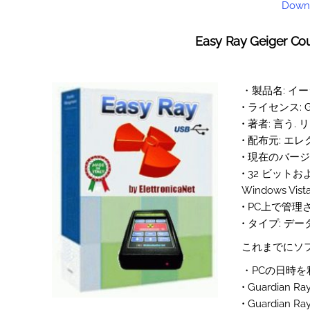
Downl
Easy Ray Geige
・製品名: イ
• ライセンス:
• 著者: 言う
• 配布元: 
• 現在のバージョ
• 32 ビットお
Windows Vist
• PC上で管理
• タイプ: 
これまでにソフト
・PCの日時
• Guardi
• Guardi