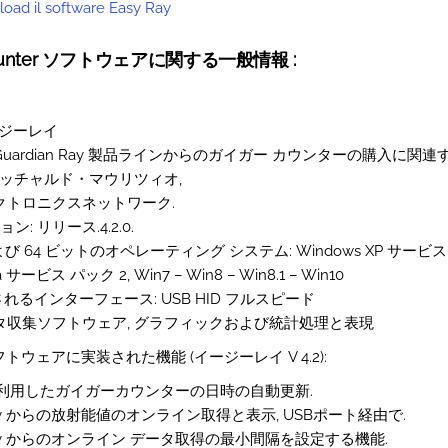
oad il software Easy Ray
r Counter ソフトウェアに関する一般情報 :
ージーレイ
 Guardian Ray 製品ラインからのガイガー カウンターの購入に関連す
. リッチャルド・マウリツィオ,
エレクトロニクスネットワーク.
ン: リリース.4.2.0.
よび 64 ビットのオペレーティング システム: Windows XP サービス 
a サービス パック 2, Win7 – Win8 – Win8.1 – Win10
されるインターフェース: USB HID フルスピード
データ収集ソフトウェア, グラフィックおよび統計処理と表現
ウェアに実装された機能 (イージーレイ V 4.2):
を利用したガイガーカウンターの日時の自動更新.
an Ray からの放射能値のオンライン取得と表示, USBポート経由で.
an Ray からのオンライン データ取得の最小間隔を設定する機能.