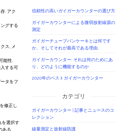
信頼性の高いガイガーカウンターの選び方
存. アク
ガイガーカウンターによる微弱放射線源の
リングする
測定
ガイガーチューブパンケーキとは何です
ス, メ
か、そしてそれが最高である理由.
ガイガーカウンター: それは何のためにあ
可能性.
り、どのように機能するのか
挿入する可
2020年のベストガイガーカウンター
データをフ
カテゴリ
題を修正し
ガイガーカウンター | 記事とニュースのコ
レクション.
これを選択す
線量測定と放射線防護
のある