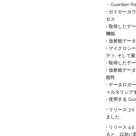
・Guardian
• ガイガーカ
セス
• 取得した
機能.
• 放射能デー
• マイクロシ
ディ, そして最
• 取得したデー
• 放射能デ
能性
• データロ
ィルタリングす
• 使用する G
• リリース 3
ました,
• リリース 
ると、以前に