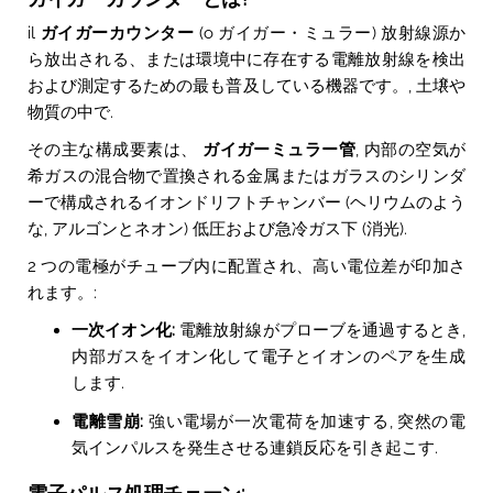
il
ガイガーカウンター
(o ガイガー・ミュラー) 放射線源か
ら放出される、または環境中に存在する電離放射線を検出
および測定するための最も普及している機器です。, 土壌や
物質の中で.
その主な構成要素は、
ガイガーミュラー管
, 内部の空気が
希ガスの混合物で置換される金属またはガラスのシリンダ
ーで構成されるイオンドリフトチャンバー (ヘリウムのよう
な, アルゴンとネオン) 低圧および急冷ガス下 (
消光
).
2 つの電極がチューブ内に配置され、高い電位差が印加さ
れます。:
一次イオン化:
電離放射線がプローブを通過するとき,
内部ガスをイオン化して電子とイオンのペアを生成
します.
電離雪崩:
強い電場が一次電荷を加速する, 突然の電
気インパルスを発生させる連鎖反応を引き起こす.