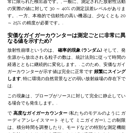
常に限られた検出器です。, 一般に、測定された放射性活動
の実際の値に対して 30 ～ 40% の測定誤差レベルがありま
す。. 一方、本格的で信頼性の高い機器は、少なくとも 20
～ 25% の精度が必要です。.
安価なガイガーカウンターは測定ごとに非常に異
なる値を示すため?
放射性崩壊というのは、
確率的現象 (ランダム)
そして、発
生源から放出される粒子の数は、統計法則に従って時間の
経過とともに継続的に変化します。. このため、安価なガイ
ガーカウンターが示す値は完全に正常です
頻繁にスイング
します
, 特に環境の自然背景などの弱い放射線場の存在下で
は.
この現象は、プローブがソースに対して完全に静止してい
る場合でも発生します。.
で
高度なガイガーカウンター
(私たちのモデルのように
ガ
ーディアンレイスマート
そして
ミニガイガー
), この制限
は、積分時間を調整したり、モードなどの特別な測定機能