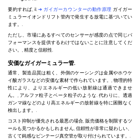
要約すれば, il
➔
ガイガーカウンターの動作原理
ガイガー
ミュラーイオンドリフト管内で発生する放電に基づいてい
ます。.
ただし、市場にあるすべてのセンサーが感度の点で同じパ
フォーマンスを提供するわけではないことに注意してくだ
さい。, 精度と信頼性.
安価なガイガーミュラー管.
通常、製造品質は粗く、外側のケーシングは金属やホウケ
イ酸ガラスなどの安価な素材で作られています。, 物理的特
性により、よりエネルギーの低い放射線は通過できませ
ん。, アルファ粒子とベータ粒子のような. 代わりに、透過
ガンマ線などのより高エネルギーの放射線を特に困難なく
検出します。.
コスト抑​​制が優先される最悪の場合, 販売価格を制限するツ
ールも見つかるかもしれません, 信頼性が非常に疑わしい、
古くて鈍感なビンテージ真空管が取り付けられています。.