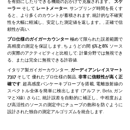
を有効にしたりできる機能のおかげで克服されます。
スケ
ーラー
そして
レートメーター
. サンプリング時間を長くす
ると、より多くのカウントが蓄積されます, 統計的な不確実
性を大幅に軽減し、安定した測定値を返します。, 正確で信
頼性が高い.
プロ仕様のガイガーカウンター
極めて限られた誤差範囲で
高精度の測定を保証します, ちょうどの間
5%と8%
ソース
の実際のアクティビティと比較して: 計量分野では無視でき
る、または完全に無視できる許容値.
イタリア製ガイガーカウンター,
ガーディアンレイスマート
7317
そして
優れたプロ仕様の製品,
非常に信頼性が高く正
確です
. 超高感度パンケーキプローブを搭載, 電離放射線の
スペクトル全体を簡単に検出します (アルファ, Beta, ガン
マとX線). さらに, 統計誤差を自動的に補正し、中程度およ
び高活性のソースの測定中にチューブの飽和を防ぐように
設計された独自の測定アルゴリズムを統合します.