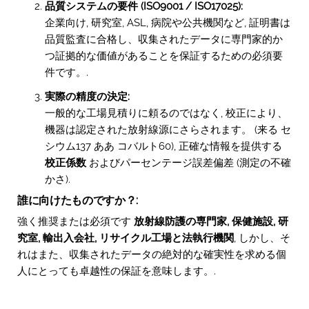
品質システムの要件 (ISO9001 / ISO17025):
企業向け, 研究室, ASL, 病院や公共機関など, 証明書は
品質監査に合格し、収集されたデータに専門家的か
つ証拠的な価値があることを保証するための必須要
件です。.
実際の精度の決定:
一般的な工場見積りに頼るのではなく, 校正により、
機器は認定された放射線源にさらされます。 (来る
セ
シウム137
ああ
コバルト60
), 正確な情報を提供する
校正係数
およびパーセンテージ誤差偏差 (測定の不確
かさ).
誰に向けたものですか？:
強く推奨または必須です
放射線防護の専門家, 保健施設, 研
究室, 輸出入会社, リサイクル工場と法執行機関
, しかし、そ
れはまた、収集されたデータの絶対的な確実性を求める個
人にとっても卓越性の保証を意味します。.