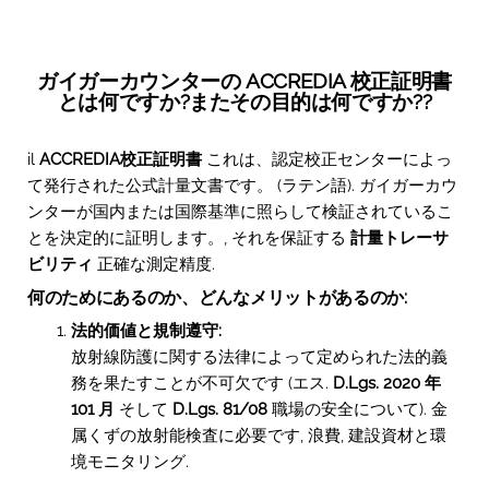
ガイガーカウンターの ACCREDIA 校正証明書
とは何ですか?またその目的は何ですか??
il
ACCREDIA校正証明書
これは、認定校正センターによっ
て発行された公式計量文書です。 (ラテン語). ガイガーカウ
ンターが国内または国際基準に照らして検証されているこ
とを決定的に証明します。, それを保証する
計量トレーサ
ビリティ
正確な測定精度.
何のためにあるのか、どんなメリットがあるのか:
法的価値と規制遵守:
放射線防護に関する法律によって定められた法的​​義
務を果たすことが不可欠です (エス.
D.Lgs. 2020 年
101 月
そして
D.Lgs. 81/08
職場の安全について). 金
属くずの放射能検査に必要です, 浪費, 建設資材と環
境モニタリング.