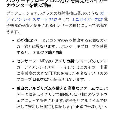
パンケーキプローブ LND7317 を備えたガイガー
カウンターを選ぶ理由
プロフェッショナルクラスの放射能検出器, のような
ガー
ディアン レイ スマート 7317
そして
ミニガイガー7317
電
子機器の品質と使用されるセンサーの種類によって認識で
きます。:
360°検出:
ベータとガンマのみを検出する安価なガイ
ガー管とは異なります。, パンケーキプローブを使用
すると、
アルファ線とX線
.
センサーレ LND7317 アメリカ製:
シリーズのモデル
ガーディアンレイスマート
そして
ミニガイガー
非常
に高感度の大きな円形窓を備えた有名なアメリカの
プローブ LND7317 が装備されています。.
独自のアルゴリズムを備えた高度なファームウェア:
データ収集はイタリアで開発された独自のソフトウ
ェアによって管理されます, 信号をリアルタイムで処
理して安定した測定を保証します, 正確で干渉がない.