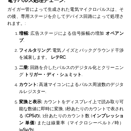
電子パルス処理チェーン:
ガイガー管によって生成された電気マイクロパルスは、そ
の後、専用ステージを介してデバイス回路によって処理さ
れます。:
増幅:
広告ステージによる信号振幅の増加
オペアン
プ
.
フィルタリング:
電気ノイズとバックグラウンド干渉
を減衰します。
レテRC
.
二乗:
回路を介したパルスのデジタル化とクリーニン
グ
トリガー・ディ・シュミット
.
カウント:
高速マイコンによるパルス周波数のデジタ
ルレジスター.
変換と表示:
カウントをディスプレイ上で読み取り可
能な数値に即時に変換, 1秒あたりのカウントで表され
る (
CPSの
), 1分あたりのカウント数 (
インプレッショ
ン 単価
) または線量率（マイクロシーベルト/時）
(
μSv/h
).