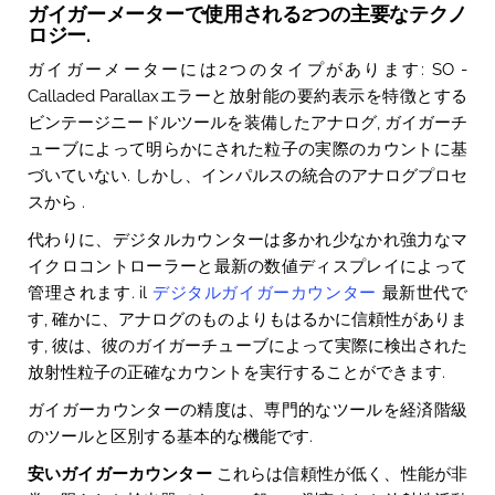
ガイガーメーターで使用される2つの主要なテクノ
ロジー.
ガイガーメーターには2つのタイプがあります: SO -
Calladed Parallaxエラーと放射能の要約表示を特徴とする
ビンテージニードルツールを装備したアナログ, ガイガーチ
ューブによって明らかにされた粒子の実際のカウントに基
づいていない. しかし、インパルスの統合のアナログプロセ
スから .
代わりに、デジタルカウンターは多かれ少なかれ強力なマ
イクロコントローラーと最新の数値ディスプレイによって
管理されます. il
デジタルガイガーカウンター
最新世代で
す, 確かに、アナログのものよりもはるかに信頼性がありま
す, 彼は、彼のガイガーチューブによって実際に検出された
放射性粒子の正確なカウントを実行することができます.
ガイガーカウンターの精度は、専門的なツールを経済階級
のツールと区別する基本的な機能です.
安いガイガーカウンター
これらは信頼性が低く、性能が非