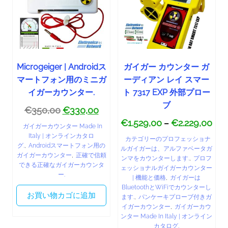
Microgeiger | Androidス
ガイガー カウンター ガ
マートフォン用のミニガ
ーディアン レイ スマー
イガーカウンター.
ト 7317 EXP 外部プロー
ブ
€
350,00
€
330,00
€
1.529,00
€
2.229,00
–
ガイガーカウンター Made In
Italy | オンラインカタロ
カテゴリーのプロフェッショナ
グ.
,
Androidスマートフォン用の
ルガイガーは、アルファベータガ
ガイガーカウンター
,
正確で信頼
ンマをカウンターします.
,
プロフ
できる正確なガイガーカウンタ
ェッショナルガイガーカウンター
ー.
| 機能と価格
,
ガイガーは
BluetoothとWiFiでカウンターし
お買い物カゴに追加
ます.
,
パンケーキプローブ付きガ
イガーカウンター
,
ガイガーカウ
ンター Made In Italy | オンライン
カタログ.