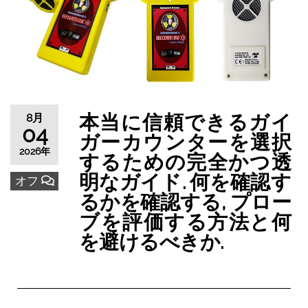
本当に信頼できるガイ
8月
04
ガーカウンターを選択
2026年
するための完全かつ透
明なガイド. 何を確認す
オフ
るかを確認する, プロー
ブを評価する方法と何
を避けるべきか.