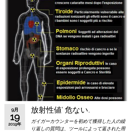
放射性値’ 危ない.
9月
19
ガイガーカウンターを初めて獲得した人の繰
2019年
り返しの質問は、ツールによって返された用