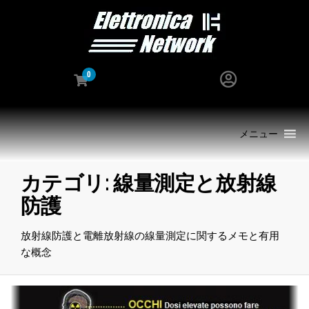
0
メニュー
カテゴリ:
線量測定と放射線
防護
放射線防護と電離放射線の線量測定に関するメモと有用
な概念