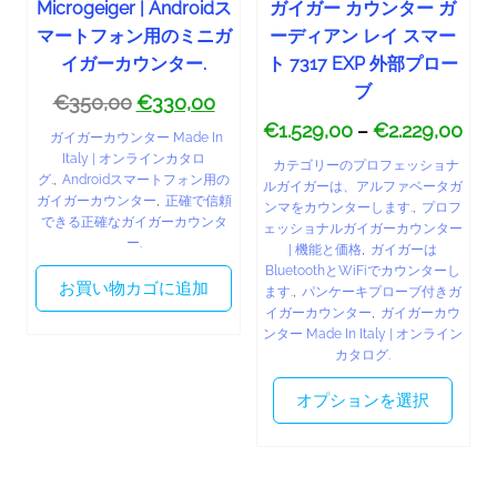
Microgeiger | Androidス
ガイガー カウンター ガ
マートフォン用のミニガ
ーディアン レイ スマー
イガーカウンター.
ト 7317 EXP 外部プロー
ブ
€
350,00
€
330,00
€
1.529,00
€
2.229,00
–
ガイガーカウンター Made In
Italy | オンラインカタロ
カテゴリーのプロフェッショナ
グ.
,
Androidスマートフォン用の
ルガイガーは、アルファベータガ
ガイガーカウンター
,
正確で信頼
ンマをカウンターします.
,
プロフ
できる正確なガイガーカウンタ
ェッショナルガイガーカウンター
ー.
| 機能と価格
,
ガイガーは
BluetoothとWiFiでカウンターし
お買い物カゴに追加
ます.
,
パンケーキプローブ付きガ
イガーカウンター
,
ガイガーカウ
ンター Made In Italy | オンライン
カタログ.
オプションを選択