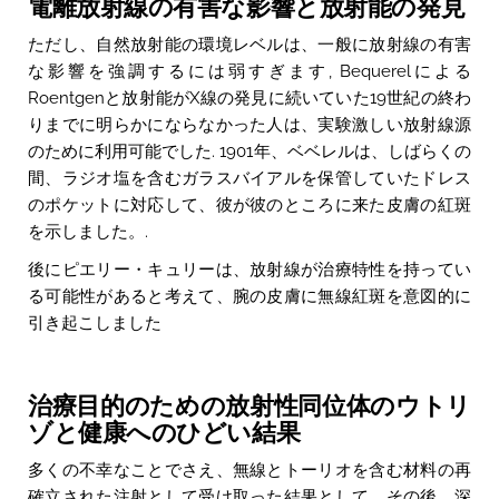
電離放射線の有害な影響と放射能の発見
ただし、自然放射能の環境レベルは、一般に放射線の有害
な影響を強調するには弱すぎます, Bequerelによる
Roentgenと放射能がX線の発見に続いていた19世紀の終わ
りまでに明らかにならなかった人は、実験激しい放射線源
のために利用可能でした. 1901年、ベベレルは、しばらくの
間、ラジオ塩を含むガラスバイアルを保管していたドレス
のポケットに対応して、彼が彼のところに来た皮膚の紅斑
を示しました。.
後にピエリー・キュリーは、放射線が治療特性を持ってい
る可能性があると考えて、腕の皮膚に無線紅斑を意図的に
引き起こしました
治療目的のための放射性同位体のウトリ
ゾと健康へのひどい結果
多くの不幸なことでさえ、無線とトーリオを含む材料の再
確立された注射として受け取った結果として、その後、深