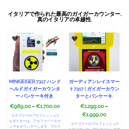
イタリアで作られた最高のガイガーカウンター,
真のイタリアの卓越性.
MINIGEIGER 7317 ハンド
ガーディアンレイスマー
ヘルドガイガーカウンタ
ト7317 | ガイガーカウン
ー パンケーキ付き.
ターとパンケーキ.
€
989,00
€
1.700,00
€
1.299,00
–
–
€
1.999,00
カテゴリーのプロフェッショナ
ルガイガーは、アルファベータガ
カテゴリーのプロフェッショナ
ンマをカウンターします.
,
プロフ