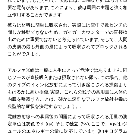
れています, したがって、実際には、4he核です (エリオ). 重
要な電荷があります, これにより、彼は周囲の主題と強く相
互作用することができます.
彼らは材料に簡単に吸収され、実際には空中で数センチの
間しか移動できないため、ガイガーカウンターでの直接検
出のために重要ではないと考えられています, そして、人間
の皮膚の最も外側の層によって吸収されてブロックされる
ことができます,
アルファ光線は一般に人生にとって危険ではありません, 同
じソースが直接吸入または摂取されない限り. この場合、他
のタイプのイオン化放射によって引き起こされる損傷より
もはるかに高い損傷, 実際、これらの粒子の高用量に人体の
内臓を曝露することは、確かに深刻なアルファ放射中毒の
典型的な症状を決定するでしょう。.
電離放射線への暴露後の問題によって吸収される用量の測
定単位は灰色です (gy). そして独立, (SV), ここで、1gyは1ジ
ュールのエネルギーの量に対応しています (j) 1キログラム