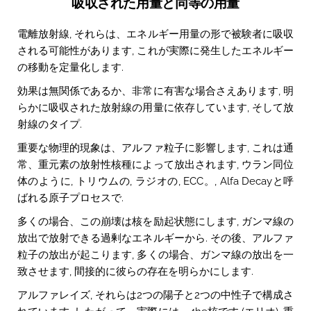
吸収された用量と同等の用量
電離放射線, それらは、エネルギー用量の形で被験者に吸収
される可能性があります, これが実際に発生したエネルギー
の移動を定量化します.
効果は無関係であるか、非常に有害な場合さえあります, 明
らかに吸収された放射線の用量に依存しています, そして放
射線のタイプ.
重要な物理的現象は、アルファ粒子に影響します, これは通
常、重元素の放射性核種によって放出されます, ウラン同位
体のように, トリウムの, ラジオの, ECC。, Alfa Decayと呼
ばれる原子プロセスで.
多くの場合、この崩壊は核を励起状態にします, ガンマ線の
放出で放射できる過剰なエネルギーから. その後、アルファ
粒子の放出が起こります, 多くの場合、ガンマ線の放出を一
致させます, 間接的に彼らの存在を明らかにします.
アルファレイズ, それらは2つの陽子と2つの中性子で構成さ