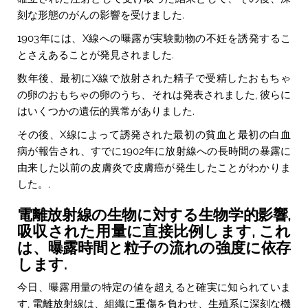
刻な形態のがんの影響を受けました.
1903年には、X線への曝露が実験動物の不妊を誘発するこ
とさえあることが発見されました.
数年後、最初にX線で放射された精子で受精したおもちゃ
の卵のおもちゃの卵のうち、それは発表されました, 彼らに
はいくつかの遺伝的異常がありました.
その後、X線によって誘発された最初の貧血と最初の白血
病が報告され、すでに1902年に放射線への長時間の暴露に
由来した以前の皮膚炎で皮膚癌が発生したことがわかりま
した。.
電離放射線の生物に対する生物学的影響,
吸収された用量に直接比例します, これ
は、曝露時間と粒子の流れの強度に依存
します.
今日、曝露用量の特定の値を超えると確実に知られていま
す, 電離放射線は、組織に重傷を負わせ、生殖系に深刻な機