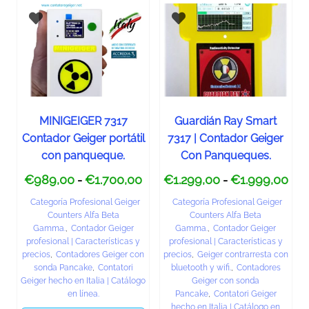
MINIGEIGER 7317
Guardián Ray Smart
Contador Geiger portátil
7317 | Contador Geiger
con panqueque.
Con Panqueques.
€
989,00
€
1.700,00
€
1.299,00
€
1.999,00
-
-
Categoría Profesional Geiger
Categoría Profesional Geiger
Counters Alfa Beta
Counters Alfa Beta
Gamma.
,
Contador Geiger
Gamma.
,
Contador Geiger
profesional | Características y
profesional | Características y
precios
,
Contadores Geiger con
precios
,
Geiger contrarresta con
sonda Pancake
,
Contatori
bluetooth y wifi.
,
Contadores
Geiger hecho en Italia | Catálogo
Geiger con sonda
en línea.
Pancake
,
Contatori Geiger
hecho en Italia | Catálogo en