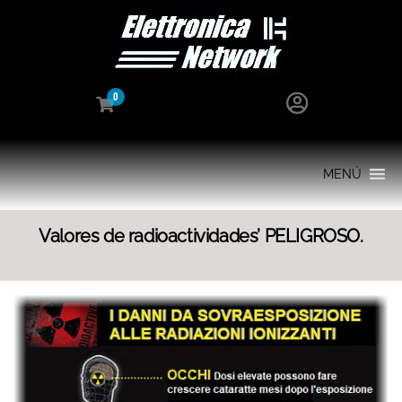
0
MENÚ
Valores de radioactividades’ PELIGROSO.