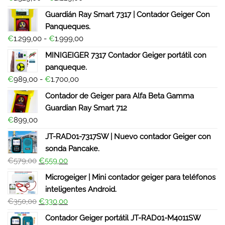
Guardián Ray Smart 7317 | Contador Geiger Con
Panqueques.
€
1.299,00
-
€
1.999,00
MINIGEIGER 7317 Contador Geiger portátil con
panqueque.
€
989,00
-
€
1.700,00
Contador de Geiger para Alfa Beta Gamma
Guardian Ray Smart 712
€
899,00
JT-RAD01-7317SW | Nuevo contador Geiger con
sonda Pancake.
€
579,00
€
559,00
Microgeiger | Mini contador geiger para teléfonos
inteligentes Android.
€
350,00
€
330,00
Contador Geiger portátil JT-RAD01-M4011SW