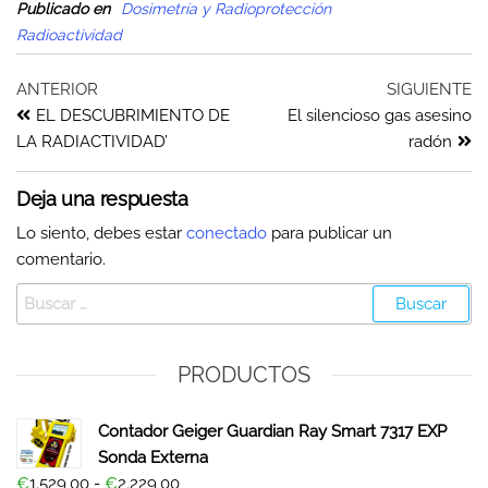
Publicado en
Dosimetría y Radioprotección
Radioactividad
ANTERIOR
SIGUIENTE
EL DESCUBRIMIENTO DE
El silencioso gas asesino
LA RADIACTIVIDAD’
radón
Deja una respuesta
Lo siento, debes estar
conectado
para publicar un
comentario.
PRODUCTOS
Contador Geiger Guardian Ray Smart 7317 EXP
Sonda Externa
€
1.529,00
-
€
2.229,00