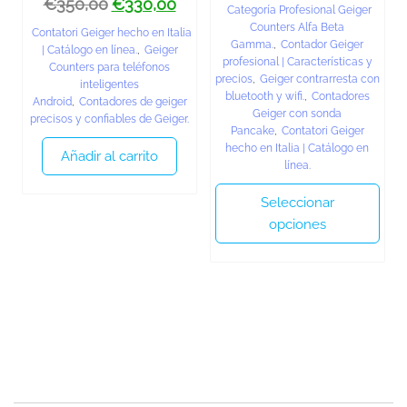
€
350,00
€
330,00
Categoría Profesional Geiger
Counters Alfa Beta
Contatori Geiger hecho en Italia
Gamma.
,
Contador Geiger
| Catálogo en línea.
,
Geiger
profesional | Características y
Counters para teléfonos
precios
,
Geiger contrarresta con
inteligentes
bluetooth y wifi.
,
Contadores
Android
,
Contadores de geiger
Geiger con sonda
precisos y confiables de Geiger.
Pancake
,
Contatori Geiger
hecho en Italia | Catálogo en
Añadir al carrito
línea.
Seleccionar
opciones