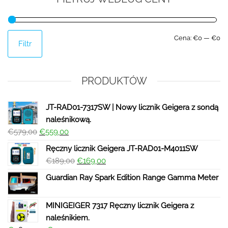
Cena:
€0
—
€0
Filtr
PRODUKTÓW
JT-RAD01-7317SW | Nowy licznik Geigera z sondą
naleśnikową.
€
579,00
€
559,00
Ręczny licznik Geigera JT-RAD01-M4011SW
€
189,00
€
169,00
Guardian Ray Spark Edition Range Gamma Meter
MINIGEIGER 7317 Ręczny licznik Geigera z
naleśnikiem.