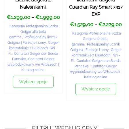
Naleśnikami.
Guardian Ray Smart 7317
EXP
€
1.299,00
€
1,999,00
–
€
1.529,00
€
2.229,00
–
Kategoria Profesjonalna liczba
Geiger alfa beta
Kategoria Profesjonalna liczba
gamma.
,
Profesjonalny licznik
Geiger alfa beta
Geigera | Funkcje i ceny
,
Geiger
gamma.
,
Profesjonalny licznik
kontratakuje z Bluetooth i Wi -
Geigera | Funkcje i ceny
,
Geiger
Fi.
,
Contatori Geiger con Sonda
kontratakuje z Bluetooth i Wi -
Pancake
,
Contatori Geiger
Fi.
,
Contatori Geiger con Sonda
wyprodukowany we Włoszech |
Pancake
,
Contatori Geiger
Katalog online.
wyprodukowany we Włoszech |
Katalog online.
Wybierz opcje
Wybierz opcje
FILTRUJ WEDŁUG CENY