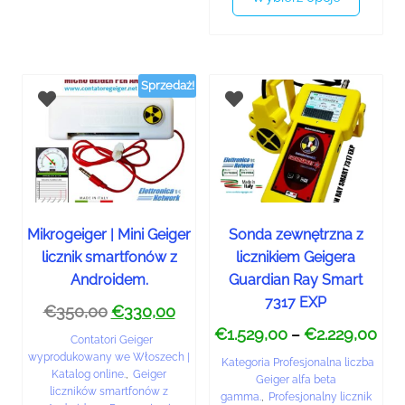
Sprzedaż!
Mikrogeiger | Mini Geiger
Sonda zewnętrzna z
licznik smartfonów z
licznikiem Geigera
Androidem.
Guardian Ray Smart
7317 EXP
€
350,00
€
330,00
€
1.529,00
€
2.229,00
–
Contatori Geiger
wyprodukowany we Włoszech |
Kategoria Profesjonalna liczba
Katalog online.
,
Geiger
Geiger alfa beta
liczników smartfonów z
gamma.
,
Profesjonalny licznik