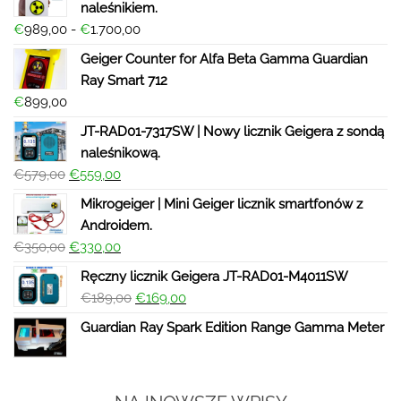
naleśnikiem.
€
989,00
-
€
1.700,00
Geiger Counter for Alfa Beta Gamma Guardian
Ray Smart 712
€
899,00
JT-RAD01-7317SW | Nowy licznik Geigera z sondą
naleśnikową.
€
579,00
€
559,00
Mikrogeiger | Mini Geiger licznik smartfonów z
Androidem.
€
350,00
€
330,00
Ręczny licznik Geigera JT-RAD01-M4011SW
€
189,00
€
169,00
Guardian Ray Spark Edition Range Gamma Meter