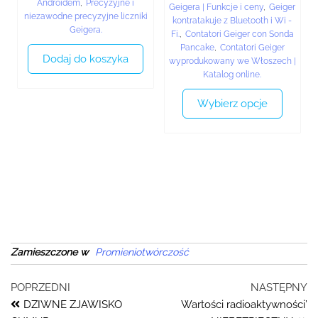
Androidem
,
Precyzyjne i
Geigera | Funkcje i ceny
,
Geiger
niezawodne precyzyjne liczniki
kontratakuje z Bluetooth i Wi -
Geigera.
Fi.
,
Contatori Geiger con Sonda
Pancake
,
Contatori Geiger
Dodaj do koszyka
wyprodukowany we Włoszech |
Katalog online.
Wybierz opcje
Zamieszczone w
Promieniotwórczość
POPRZEDNI
NASTĘPNY
DZIWNE ZJAWISKO
Wartości radioaktywności’