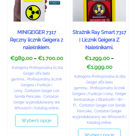
MINIGEIGER 7317
Strażnik Ray Smart 7317
Ręczny licznik Geigera z
| Licznik Geigera Z
naleśnikiem.
Naleśnikami.
€
989,00
€
1.700,00
€
1.299,00
–
–
€
1,999,00
Kategoria Profesjonalna liczba
Geiger alfa beta
Kategoria Profesjonalna liczba
gamma.
,
Profesjonalny licznik
Geiger alfa beta
Geigera | Funkcje i
gamma.
,
Profesjonalny licznik
ceny
,
Contatori Geiger con
Geigera | Funkcje i ceny
,
Geiger
Sonda Pancake
,
Contatori
kontratakuje z Bluetooth i Wi -
Geiger wyprodukowany we
Fi.
,
Contatori Geiger con Sonda
Włoszech | Katalog online.
Pancake
,
Contatori Geiger
wyprodukowany we Włoszech |
Wybierz opcje
Katalog online.
Wybierz opcje