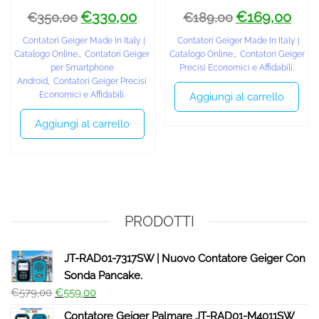
€
330,00
€
169,00
€
350,00
€
189,00
Contatori Geiger Made In Italy |
Contatori Geiger Made In Italy |
Catalogo Online.
,
Contatori Geiger
Catalogo Online.
,
Contatori Geiger
per Smartphone
Precisi Economici e Affidabili.
Android
,
Contatori Geiger Precisi
Economici e Affidabili.
Aggiungi al carrello
Aggiungi al carrello
PRODOTTI
JT-RAD01-7317SW | Nuovo Contatore Geiger Con
Sonda Pancake.
€
579,00
€
559,00
Contatore Geiger Palmare JT-RAD01-M4011SW