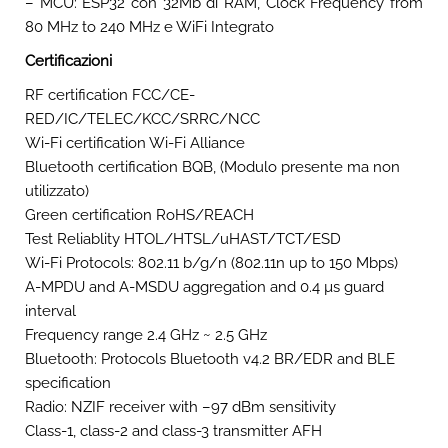
– MCU: ESP32 con 32Mb di RAM, Clock Frequency from
80 MHz to 240 MHz e WiFi Integrato
Certificazioni
RF certification FCC/CE-
RED/IC/TELEC/KCC/SRRC/NCC
Wi-Fi certification Wi-Fi Alliance
Bluetooth certification BQB, (Modulo presente ma non
utilizzato)
Green certification RoHS/REACH
Test Reliablity HTOL/HTSL/uHAST/TCT/ESD
Wi-Fi Protocols: 802.11 b/g/n (802.11n up to 150 Mbps)
A-MPDU and A-MSDU aggregation and 0.4 µs guard
interval
Frequency range 2.4 GHz ~ 2.5 GHz
Bluetooth: Protocols Bluetooth v4.2 BR/EDR and BLE
specification
Radio: NZIF receiver with –97 dBm sensitivity
Class-1, class-2 and class-3 transmitter AFH