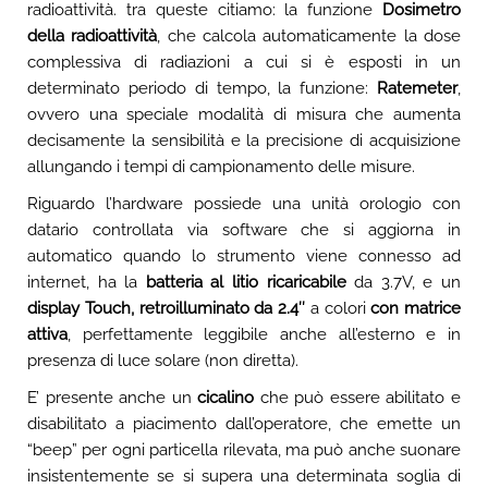
radioattività. tra queste citiamo: la funzione
Dosimetro
della radioattività
, che calcola automaticamente la dose
complessiva di radiazioni a cui si è esposti in un
determinato periodo di tempo, la funzione:
Ratemeter
,
ovvero una speciale modalità di misura che aumenta
decisamente la sensibilità e la precisione di acquisizione
allungando i tempi di campionamento delle misure.
Riguardo l’hardware possiede una unità orologio con
datario controllata via software che si aggiorna in
automatico quando lo strumento viene connesso ad
internet, ha la
batteria al litio ricaricabile
da 3.7V, e un
display Touch, retroilluminato da 2.4″
a colori
con matrice
attiva
, perfettamente leggibile anche all’esterno e in
presenza di luce solare (non diretta).
E’ presente anche un
cicalino
che può essere abilitato e
disabilitato a piacimento dall’operatore, che emette un
“beep” per ogni particella rilevata, ma può anche suonare
insistentemente se si supera una determinata soglia di