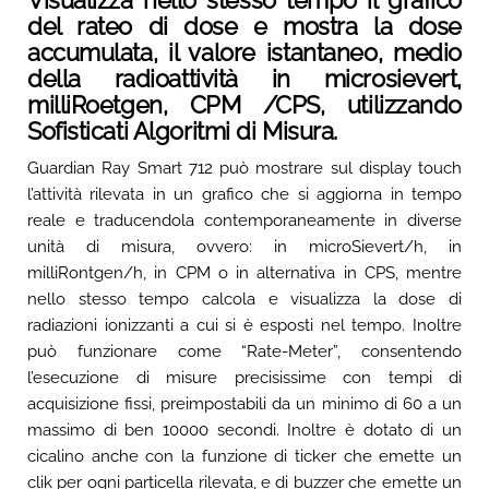
Visualizza nello stesso tempo il grafico
del rateo di dose e mostra la dose
accumulata, il valore istantaneo, medio
della radioattività in microsievert,
milliRoetgen, CPM /CPS, utilizzando
Sofisticati Algoritmi di Misura.
Guardian Ray Smart 712 può mostrare sul display touch
l’attività rilevata in un grafico che si aggiorna in tempo
reale e traducendola contemporaneamente in diverse
unità di misura, ovvero: in microSievert/h, in
milliRontgen/h, in CPM o in alternativa in CPS, mentre
nello stesso tempo calcola e visualizza la dose di
radiazioni ionizzanti a cui si è esposti nel tempo. Inoltre
può funzionare come “Rate-Meter”, consentendo
l’esecuzione di misure precisissime con tempi di
acquisizione fissi, preimpostabili da un minimo di 60 a un
massimo di ben 10000 secondi. Inoltre è dotato di un
cicalino anche con la funzione di ticker che emette un
clik per ogni particella rilevata, e di buzzer che emette un