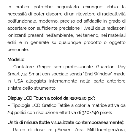
In pratica potrebbe acquistarlo chiunque abbia la
necessità di poter disporre di un rilevatore di radioattività
polifunzionale, moderno, preciso ed affidabile in grado di
accertare con sufficiente precisione i livelli delle radiazioni
ionizzanti presenti nell’ambiente, nel terreno, nei materiali
edili, e in generale su qualunque prodotto o oggetto
personale.
Modello:
– Contatore Geiger semi-professionale Guardian Ray
Smart 712 Smart con speciale sonda “End Window” made
in USA alloggiata internamente nella parte anteriore
sinistra dello strumento.
Display LCD Touch a colori da 320×240 px”:
– Tipologia LCD Grafico Tattile a colori a matrice attiva da
2.4 pollici con risoluzione effettiva di 320×240 pixels
Unità di misura (tutte visualizzate contemporaneamente):
– Rateo di dose in: µSievert /ora, MilliRoentgen/ora,