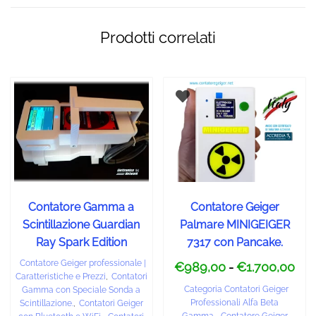
Prodotti correlati
Contatore Gamma a
Contatore Geiger
Scintillazione Guardian
Palmare MINIGEIGER
Ray Spark Edition
7317 con Pancake.
Contatore Geiger professionale |
€
989,00
€
1.700,00
-
Caratteristiche e Prezzi
,
Contatori
Categoria Contatori Geiger
Gamma con Speciale Sonda a
Professionali Alfa Beta
Scintillazione.
,
Contatori Geiger