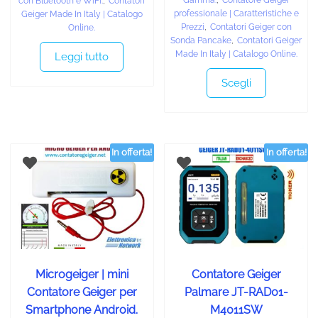
Gamma.
,
Contatore Geiger
con Bluetooth e WiFi.
,
Contatori
professionale | Caratteristiche e
Geiger Made In Italy | Catalogo
Prezzi
,
Contatori Geiger con
Online.
Sonda Pancake
,
Contatori Geiger
Made In Italy | Catalogo Online.
Leggi tutto
Scegli
In offerta!
In offerta!
Microgeiger | mini
Contatore Geiger
Contatore Geiger per
Palmare JT-RAD01-
Smartphone Android.
M4011SW