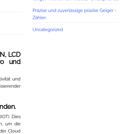
Präzise und zuverlässige präzise Geiger -
Zähler.
Uncategorized
AN, LCD
tro und
ivität und
isierender
anden.
IOT). Dies
en, um die
 der Cloud