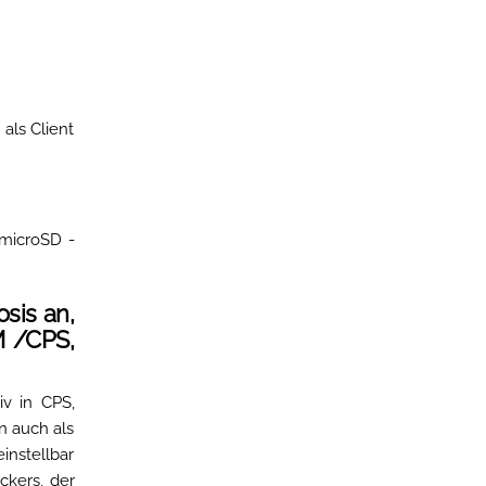
als Client
 microSD -
sis an,
M /CPS,
iv in CPS,
nn auch als
instellbar
ckers, der