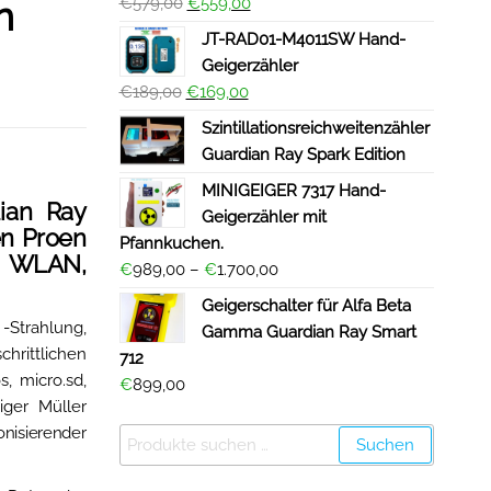
n
€
579,00
€
559,00
JT-RAD01-M4011SW Hand-
Geigerzähler
€
189,00
€
169,00
Szintillationsreichweitenzähler
Guardian Ray Spark Edition
MINIGEIGER 7317 Hand-
dian Ray
Geigerzähler mit
en Proen
Pfannkuchen.
, WLAN,
€
989,00
–
€
1.700,00
Geigerschalter für Alfa Beta
-Strahlung,
Gamma Guardian Ray Smart
ittlichen
712
, micro.sd,
€
899,00
eiger Müller
nisierender
Suchen