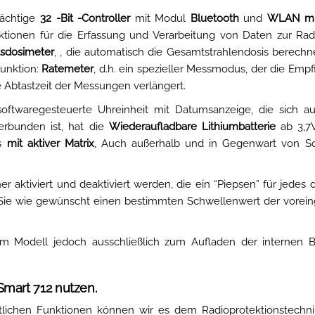
mächtige
32 -Bit -Controller
mit Modul
Bluetooth
und
WLAN mi
tionen für die Erfassung und Verarbeitung von Daten zur Radio
tsdosimeter
, , die automatisch die Gesamtstrahlendosis berechne
Funktion:
Ratemeter
, d.h. ein spezieller Messmodus, der die Empf
 Abtastzeit der Messungen verlängert.
softwaregesteuerte Uhreinheit mit Datumsanzeige, die sich a
erbunden ist, hat die
Wiederaufladbare Lithiumbatterie
ab 3,7V
os
mit aktiver Matrix
, Auch außerhalb und in Gegenwart von So
aktiviert und deaktiviert werden, die ein “Piepsen” für jedes d
n Sie wie gewünscht einen bestimmten Schwellenwert der vorein
m Modell jedoch ausschließlich zum Aufladen der internen Ba
mart 712 nutzen.
ittlichen Funktionen können wir es dem Radioprotektionstechni