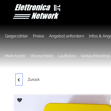
Geigerzähler
Preise
Angebot anfordern
Infos & Ang
Mein Konto
Wunschliste
Laufkatze
Verkaufsbeding
Zurück
GEIGERZÄHLER
GUARDIAN RAY SMART
7317 EXP EXTERNE