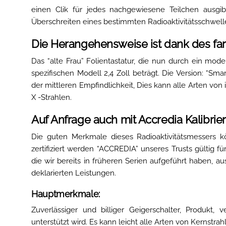
einen Clik für jedes nachgewiesene Teilchen ausgi
Überschreiten eines bestimmten Radioaktivitätsschwell
Die Herangehensweise ist dank des farb
Das “alte Frau” Folientastatur, die nun durch ein mode
spezifischen Modell 2,4 Zoll beträgt. Die Version: “Sma
der mittleren Empfindlichkeit, Dies kann alle Arten von 
X -Strahlen.
Auf Anfrage auch mit Accredia Kalibrierze
Die guten Merkmale dieses Radioaktivitätsmessers kö
zertifiziert werden “ACCREDIA” unseres Trusts gültig f
die wir bereits in früheren Serien aufgeführt haben, a
deklarierten Leistungen.
Hauptmerkmale:
Zuverlässiger und billiger Geigerschalter, Produkt, 
unterstützt wird. Es kann leicht alle Arten von Kernstra