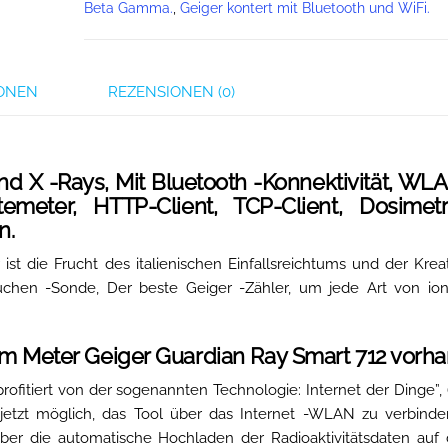
Beta Gamma.
,
Geiger kontert mit Bluetooth und WiFi.
IONEN
REZENSIONEN (0)
nd X -Rays, Mit Bluetooth -Konnektivität, WL
temeter, HTTP-Client, TCP-Client, Dosime
n.
st die Frucht des italienischen Einfallsreichtums und der Kreat
uchen -Sonde, Der beste Geiger -Zähler, um jede Art von ion
erem Meter Geiger Guardian Ray Smart 712 vorh
ofitiert von der sogenannten Technologie: Internet der Dinge”, (
es jetzt möglich, das Tool über das Internet -WLAN zu verbind
über die automatische Hochladen der Radioaktivitätsdaten auf