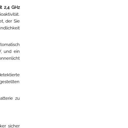
t 2,4 GHz
aktivität.
t, der Sie
indlichkeit
utomatisch
, und ein
nnenlicht
etektierte
gestellten
tterie zu
ker sicher