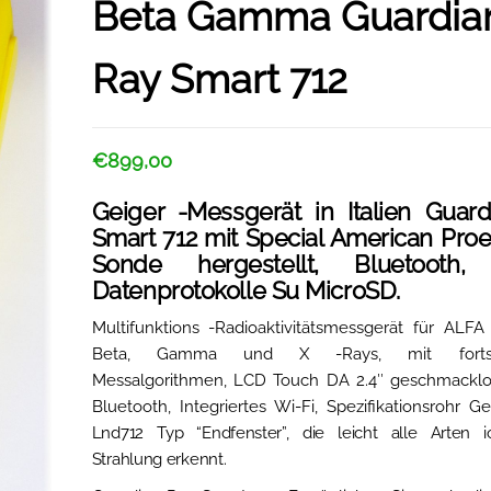
Beta Gamma Guardia
Ray Smart 712
€
899,00
Geiger -Messgerät in Italien Guar
Smart 712 mit Special American Pro
Sonde hergestellt, Bluetooth
Datenprotokolle Su MicroSD.
Multifunktions -Radioaktivitätsmessgerät für ALFA 
Beta, Gamma und X -Rays, mit fortschr
Messalgorithmen, LCD Touch DA 2.4″ geschmacklos
Bluetooth, Integriertes Wi-Fi, Spezifikationsrohr G
Lnd712
Typ “Endfenster”, die leicht alle Arten io
Strahlung erkennt.