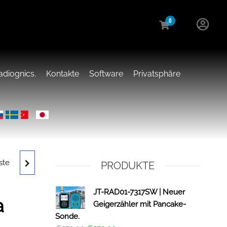
0
adiognics.
Kontakte
Software
Privatsphäre
ste
HAND-
PRODUKTE
IT
JT-RAD01-7317SW | Neuer
a
Geigerzähler mit Pancake-
Sonde.