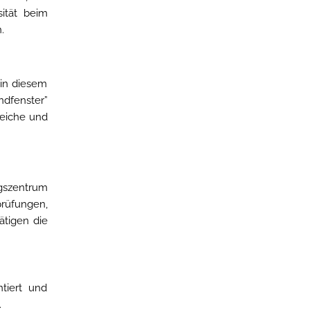
ität beim
.
 in diesem
ndfenster”
reiche und
ngszentrum
prüfungen,
ätigen die
ntiert und
.