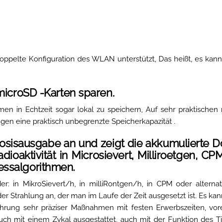
ppelte Konfiguration des WLAN unterstützt, Das heißt, es kann 
microSD -Karten sparen.
n in Echtzeit sogar lokal zu speichern, Auf sehr praktischen
gen eine praktisch unbegrenzte Speicherkapazität .
 Dosisausgabe an und zeigt die akkumulierte Do
dioaktivität in Microsievert, Milliroetgen, CP
essalgorithmen.
r: in MikroSievert/h, in milliRontgen/h, in CPM oder alternat
der Strahlung an, der man im Laufe der Zeit ausgesetzt ist. Es ka
ührung sehr präziser Maßnahmen mit festen Erwerbszeiten, vore
ch mit einem Zykal ausgestattet, auch mit der Funktion des Ti