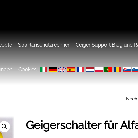
ebote
Strahlenschutzrechner
Geiger Support Blog und R
ungen
Cookies
Näch
MINIGEIGER 7317 
GEIGERZÄHLER M
Geigerschalter für Alf
PFANNKUCHEN.