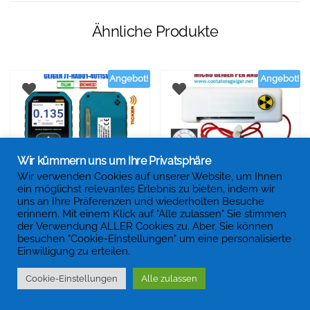
Ähnliche Produkte
Angebot!
Angebot!
Wir kümmern uns um Ihre Privatsphäre
Wir verwenden Cookies auf unserer Website, um Ihnen
ein möglichst relevantes Erlebnis zu bieten, indem wir
JT-RAD01-M4011SW
Microgeiger | Mini -Geiger
uns an Ihre Präferenzen und wiederholten Besuche
erinnern. Mit einem Klick auf "Alle zulassen" Sie stimmen
Hand-Geigerzähler
-Schalter für Android -
der Verwendung ALLER Cookies zu. Aber, Sie können
Smartphones.
€
169,00
besuchen "Cookie-Einstellungen" um eine personalisierte
€
189,00
Einwilligung zu erteilen.
€
330,00
€
350,00
Geigerzähler Made in Italy |
Online -Katalog.
,
Präzise und
Cookie-Einstellungen
Alle zulassen
Geigerzähler Made in Italy |
zuverlässige präzise Geiger -
Online -Katalog.
,
Geiger Theken
Zähler.
für Android -