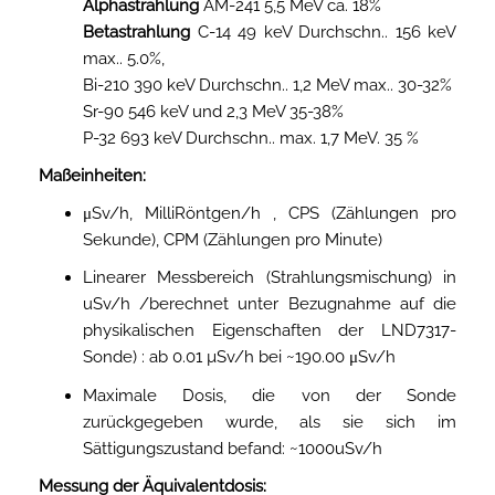
Alphastrahlung
AM-241 5,5 MeV ca. 18%
Betastrahlung
C-14 49 keV Durchschn.. 156 keV
max.. 5.0%,
Bi-210 390 keV Durchschn.. 1,2 MeV max.. 30-32%
Sr-90 546 keV und 2,3 MeV 35-38%
P-32 693 keV Durchschn.. max. 1,7 MeV. 35 %
Maßeinheiten:
μSv/h, MilliRöntgen/h , CPS (Zählungen pro
Sekunde), CPM (Zählungen pro Minute)
Linearer Messbereich (Strahlungsmischung) in
uSv/h /berechnet unter Bezugnahme auf die
physikalischen Eigenschaften der LND7317-
Sonde) : ab 0.01 µSv/h bei ~190.00 μSv/h
Maximale Dosis, die von der Sonde
zurückgegeben wurde, als sie sich im
Sättigungszustand befand: ~1000uSv/h
Messung der Äquivalentdosis: