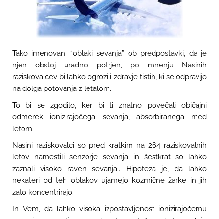
Tako imenovani “oblaki sevanja” ob predpostavki, da je
njen obstoj uradno potrjen, po mnenju Nasinih
raziskovalcev bi lahko ogrozili zdravje tistih, ki se odpravijo
na dolga potovanja z letalom.
To bi se zgodilo, ker bi ti znatno povečali običajni
odmerek ionizirajočega sevanja, absorbiranega med
letom.
Nasini raziskovalci so pred kratkim na 264 raziskovalnih
letov namestili senzorje sevanja in šestkrat so lahko
zaznali visoko raven sevanja.. Hipoteza je, da lahko
nekateri od teh oblakov ujamejo kozmične žarke in jih
zato koncentrirajo.
In’ Vem, da lahko visoka izpostavljenost ionizirajočemu