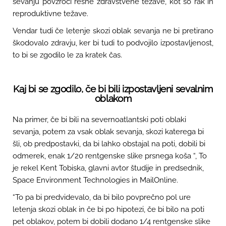
sevanju povzroči resne zdravstvene težave, kot so rak in
reproduktivne težave.
Vendar tudi če letenje skozi oblak sevanja ne bi pretirano
škodovalo zdravju, ker bi tudi to podvojilo izpostavljenost,
to bi se zgodilo le za kratek čas.
Kaj bi se zgodilo, če bi bili izpostavljeni sevalnim
oblakom
Na primer, če bi bili na severnoatlantski poti oblaki
sevanja, potem za vsak oblak sevanja, skozi katerega bi
šli, ob predpostavki, da bi lahko obstajal na poti, dobili bi
odmerek, enak 1/20 rentgenske slike prsnega koša “, To
je rekel Kent Tobiska, glavni avtor študije in predsednik,
Space Environment Technologies in MailOnline.
“To pa bi predvidevalo, da bi bilo povprečno pol ure
letenja skozi oblak in če bi po hipotezi, če bi bilo na poti
pet oblakov, potem bi dobili dodano 1/4 rentgenske slike