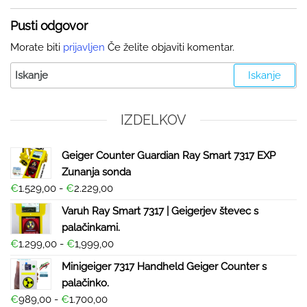
Pusti odgovor
Morate biti
prijavljen
Če želite objaviti komentar.
IZDELKOV
Geiger Counter Guardian Ray Smart 7317 EXP
Zunanja sonda
€
1.529,00
-
€
2.229,00
Varuh Ray Smart 7317 | Geigerjev števec s
palačinkami.
€
1.299,00
-
€
1,999,00
Minigeiger 7317 Handheld Geiger Counter s
palačinko.
€
989,00
-
€
1.700,00