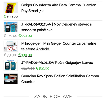
Geiger Counter za Alfa Beta Gamma Guardian
Ray Smart 712
€
899,00
JT-RAD01-7317SW | Nov Geigerjev števec s
sondo za palačinke.
€
579,00
€
559,00
Mikrogeiger | Mini Geiger Counter za pametne
telefone Android.
€
350,00
€
330,00
JT-RAD01-M4011SW Ročni Geigerjev števec
€
189,00
€
169,00
Guardian Ray Spark Edition Scintillation Gamma
Counter
ZADNJE OBJAVE