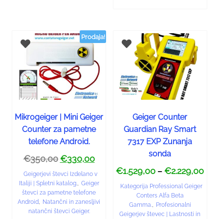
Prodaja!
Mikrogeiger | Mini Geiger
Geiger Counter
Counter za pametne
Guardian Ray Smart
telefone Android.
7317 EXP Zunanja
sonda
€
350,00
€
330,00
€
1.529,00
€
2.229,00
–
Geigerjevi števci Izdelano v
Italiji | Spletni katalog.
,
Geiger
Kategorija Professional Geiger
števci za pametne telefone
Conters Alfa Beta
Android
,
Natančni in zanesljivi
Gamma.
,
Profesionalni
natančni števci Geiger.
Geigerjev števec | Lastnosti in