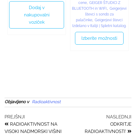
cene
,
GEIGER ŠTUDICI Z
Dodaj v
BLUETOOTH in WIFI.
,
Geigerjevi
nakupovalni
števci s sondo za
palačinke
,
Geigerjevi števci
voziček
Izdelano v Italiji | Spletni katalog.
Izberite možnosti
Objavljeno v
Radioaktivnost
PREJŠNJI
NASLEDNJI
RADIOAKTIVNOST NA
ODKRITJE
VISOKI NADMORSKI VIŠINI
RADIOAKTIVNOSTI’