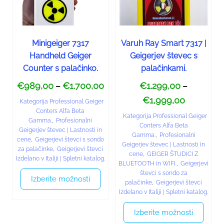
Minigeiger 7317
Varuh Ray Smart 7317 |
Handheld Geiger
Geigerjev števec s
Counter s palačinko.
palačinkami.
€
989,00
€
1.700,00
€
1.299,00
–
–
€
1,999,00
Kategorija Professional Geiger
Conters Alfa Beta
Kategorija Professional Geiger
Gamma.
,
Profesionalni
Conters Alfa Beta
Geigerjev števec | Lastnosti in
Gamma.
,
Profesionalni
cene
,
Geigerjevi števci s sondo
Geigerjev števec | Lastnosti in
za palačinke
,
Geigerjevi števci
cene
,
GEIGER ŠTUDICI Z
Izdelano v Italiji | Spletni katalog.
BLUETOOTH in WIFI.
,
Geigerjevi
števci s sondo za
Izberite možnosti
palačinke
,
Geigerjevi števci
Izdelano v Italiji | Spletni katalog.
Izberite možnosti