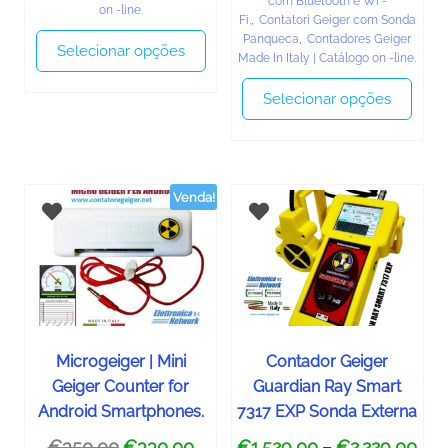
com Bluetooth e Wi -
on -line.
Fi.
,
Contatori Geiger com Sonda
Panqueca
,
Contadores Geiger
Selecionar opções
Made In Italy | Catálogo on -line.
Selecionar opções
Venda!
Microgeiger | Mini
Contador Geiger
Geiger Counter for
Guardian Ray Smart
Android Smartphones.
7317 EXP Sonda Externa
€
350,00
€
330,00
€
1.529,00
€
2.229,00
–