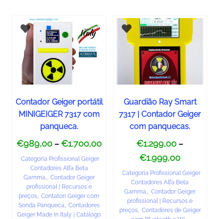
Contador Geiger portátil
Guardião Ray Smart
MINIGEIGER 7317 com
7317 | Contador Geiger
panqueca.
com panquecas.
€
989,00
€
1.700,00
€
1.299,00
–
–
€
1.999,00
Categoria Profissional Geiger
Contadores Alfa Beta
Categoria Profissional Geiger
Gamma.
,
Contador Geiger
Contadores Alfa Beta
profissional | Recursos e
Gamma.
,
Contador Geiger
preços
,
Contatori Geiger com
profissional | Recursos e
Sonda Panqueca
,
Contadores
preços
,
Contadores de Geiger
Geiger Made In Italy | Catálogo