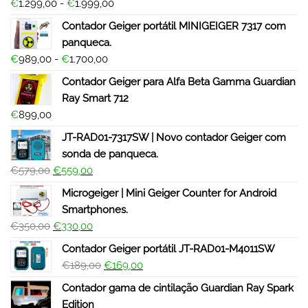
€
1.299,00
-
€
1.999,00
Contador Geiger portátil MINIGEIGER 7317 com
panqueca.
€
989,00
-
€
1.700,00
Contador Geiger para Alfa Beta Gamma Guardian
Ray Smart 712
€
899,00
JT-RAD01-7317SW | Novo contador Geiger com
sonda de panqueca.
€
579,00
€
559,00
Microgeiger | Mini Geiger Counter for Android
Smartphones.
€
350,00
€
330,00
Contador Geiger portátil JT-RAD01-M4011SW
€
189,00
€
169,00
Contador gama de cintilação Guardian Ray Spark
Edition