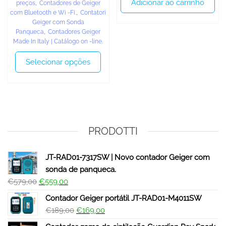
Adicionar ao carrinho
preços
,
Contadores de Geiger
com Bluetooth e Wi -Fi.
,
Contatori
Geiger com Sonda
Panqueca
,
Contadores Geiger
Made In Italy | Catálogo on -line.
Selecionar opções
PRODOTTI
JT-RAD01-7317SW | Novo contador Geiger com
sonda de panqueca.
€
579,00
€
559,00
Contador Geiger portátil JT-RAD01-M4011SW
€
189,00
€
169,00