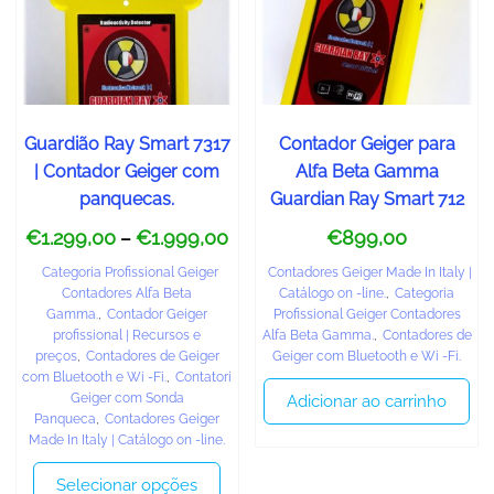
Guardião Ray Smart 7317
Contador Geiger para
| Contador Geiger com
Alfa Beta Gamma
panquecas.
Guardian Ray Smart 712
€
1.299,00
€
1.999,00
€
899,00
–
Categoria Profissional Geiger
Contadores Geiger Made In Italy |
Contadores Alfa Beta
Catálogo on -line.
,
Categoria
Gamma.
,
Contador Geiger
Profissional Geiger Contadores
profissional | Recursos e
Alfa Beta Gamma.
,
Contadores de
preços
,
Contadores de Geiger
Geiger com Bluetooth e Wi -Fi.
com Bluetooth e Wi -Fi.
,
Contatori
Geiger com Sonda
Adicionar ao carrinho
Panqueca
,
Contadores Geiger
Made In Italy | Catálogo on -line.
Selecionar opções