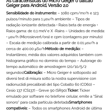
As características do Micro Geiger o balcão
Geiger para Android, Versão 2.0
Sensibilidade do instrumento:
– 1080 cpm/mr/h e 123
pulsos/minuto para 1 µsv/h ambiente – Tipos de
radiação ionizante detectada • Raios beta de energia •
Raios gama: de 0,1 meV e X -Rains – Unidades de medida:
• µsv/h (Microsievert/ora) e cpm (contagens por minuto)
– Escala de medição calibrada a partir de 0.01 µsv/h a
cerca de 400.00 μSv/h
Método de medição:
–
Instantâneo, média dos valores adquiridos também com
histograma gráfico no domínio do tempo – Autorage do
tempo automático de amostragem (20/10/5/2
segundos)
Calibração:
–
Micro Geiger è sottoposto ad
diversi test di misura sotto la nostra supervisione con
radionuclidi precalibrati del tipo Cobalto 60
(CO60) –
Cesio 137 (CS137) - Greve 90 (SR90).
Ticker:
Ticker
emulado por software no telefone celular, emite a “Sinal
sonoro” para cada partícula detetada
Smartphones
compatíveis:
– Todos os smartphones Android de última