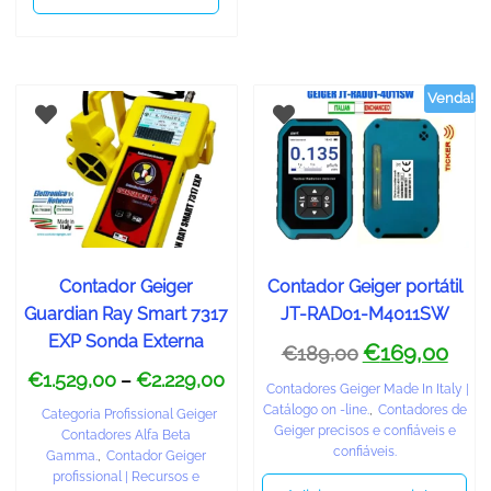
Venda!
Contador Geiger
Contador Geiger portátil
Guardian Ray Smart 7317
JT-RAD01-M4011SW
EXP Sonda Externa
€
169,00
€
189,00
€
1.529,00
€
2.229,00
–
Contadores Geiger Made In Italy |
Catálogo on -line.
,
Contadores de
Categoria Profissional Geiger
Geiger precisos e confiáveis ​​e
Contadores Alfa Beta
confiáveis.
Gamma.
,
Contador Geiger
profissional | Recursos e