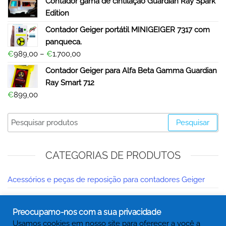
Contador gama de cintilação Guardian Ray Spark
Edition
Contador Geiger portátil MINIGEIGER 7317 com
panqueca.
€
989,00
–
€
1.700,00
Contador Geiger para Alfa Beta Gamma Guardian
Ray Smart 712
€
899,00
Pesquisar
CATEGORIAS DE PRODUTOS
Acessórios e peças de reposição para contadores Geiger
Categoria Profissional Geiger Contadores Alfa Beta Gamma.
Preocupamo-nos com a sua privacidade
Contador Geiger profissional | Recursos e preços
Usamos cookies em nosso site para oferecer a você a