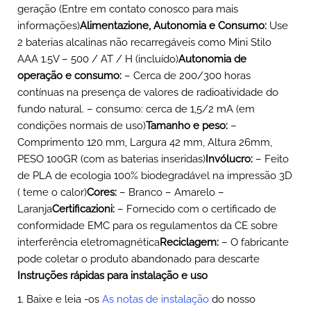
geração (Entre em contato conosco para mais
informações)
Alimentazione, Autonomia e Consumo:
Use
2 baterias alcalinas não recarregáveis ​​como Mini Stilo
AAA 1.5V – 500 / AT / H (incluído)
Autonomia de
operação e consumo:
– Cerca de 200/300 horas
contínuas na presença de valores de radioatividade do
fundo natural. – consumo: cerca de 1,5/2 mA (em
condições normais de uso)
Tamanho e peso:
–
Comprimento 120 mm, Largura 42 mm, Altura 26mm,
PESO 100GR (com as baterias inseridas)
Invólucro:
– Feito
de PLA de ecologia 100% biodegradável na impressão 3D
( teme o calor)
Cores:
– Branco – Amarelo –
Laranja
Certificazioni:
– Fornecido com o certificado de
conformidade EMC para os regulamentos da CE sobre
interferência eletromagnética
Reciclagem:
– O fabricante
pode coletar o produto abandonado para descarte
Instruções rápidas para instalação e uso
1. Baixe e leia -os
As notas de instalação
do nosso