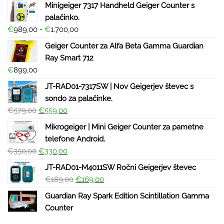
Minigeiger 7317 Handheld Geiger Counter s
palačinko.
€
989,00
-
€
1.700,00
Geiger Counter za Alfa Beta Gamma Guardian
Ray Smart 712
€
899,00
JT-RAD01-7317SW | Nov Geigerjev števec s
sondo za palačinke.
€
579,00
€
559,00
Mikrogeiger | Mini Geiger Counter za pametne
telefone Android.
€
350,00
€
330,00
JT-RAD01-M4011SW Ročni Geigerjev števec
€
189,00
€
169,00
Guardian Ray Spark Edition Scintillation Gamma
Counter