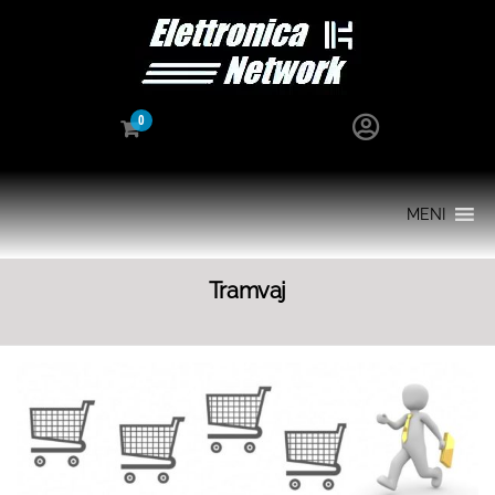
0
MENI
Tramvaj