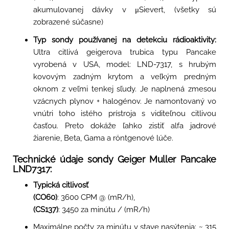
akumulovanej dávky v μSievert, (všetky sú
zobrazené súčasne)
Typ sondy používanej na detekciu rádioaktivity:
Ultra citlivá geigerova trubica typu Pancake
vyrobená v USA, model: LND-7317, s hrubým
kovovým zadným krytom a veľkým predným
oknom z veľmi tenkej sľudy. Je naplnená zmesou
vzácnych plynov + halogénov. Je namontovaný vo
vnútri toho istého prístroja s viditeľnou citlivou
časťou. Preto dokáže ľahko zistiť alfa jadrové
žiarenie, Beta, Gama a röntgenové lúče.
Technické údaje sondy Geiger Muller Pancake
LND7317:
Typická citlivosť
(CO60)
: 3600 CPM @ (mR/h),
(CS137)
: 3450 za minútu / (mR/h)
Maximálne počty za minútu v stave nasýtenia: ~ 315