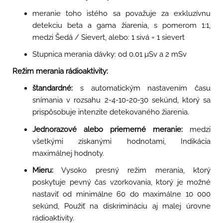
meranie toho istého sa považuje za exkluzívnu
detekciu beta a gama žiarenia, s pomerom 1:1,
medzi Šedá / Sievert, alebo: 1 sivá = 1 sievert
Stupnica merania dávky: od 0.01 µSv a 2 mSv
Režim merania rádioaktivity:
štandardné:
s automatickým nastavením času
snímania v rozsahu 2-4-10-20-30 sekúnd, ktorý sa
prispôsobuje intenzite detekovaného žiarenia.
Jednorazové alebo priemerné meranie:
medzi
všetkými získanými hodnotami, Indikácia
maximálnej hodnoty.
Mieru:
Vysoko presný režim merania, ktorý
poskytuje pevný čas vzorkovania, ktorý je možné
nastaviť od minimálne 60 do maximálne 10 000
sekúnd, Použiť na diskrimináciu aj malej úrovne
rádioaktivity.