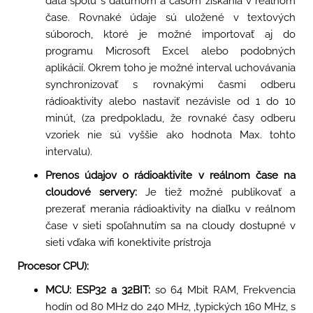
dáta spolu s dátumom a časom získania v reálnom
čase. Rovnaké údaje sú uložené v textových
súboroch, ktoré je možné importovať aj do
programu Microsoft Excel alebo podobných
aplikácií. Okrem toho je možné interval uchovávania
synchronizovať s rovnakými časmi odberu
rádioaktivity alebo nastaviť nezávisle od 1 do 10
minút, (za predpokladu, že rovnaké časy odberu
vzoriek nie sú vyššie ako hodnota Max. tohto
intervalu).
Prenos údajov o rádioaktivite v reálnom čase na
cloudové servery:
Je tiež možné publikovať a
prezerať merania rádioaktivity na diaľku v reálnom
čase v sieti spoľahnutím sa na cloudy dostupné v
sieti vďaka wifi konektivite prístroja
Procesor CPU):
MCU: ESP32 a 32BIT:
so 64 Mbit RAM, Frekvencia
hodín od 80 MHz do 240 MHz, ,typických 160 MHz, s