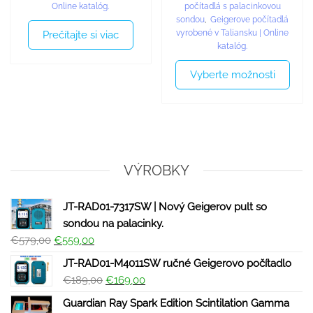
počítadlá s palacinkovou
Online katalóg.
sondou
,
Geigerove počítadlá
vyrobené v Taliansku | Online
Prečítajte si viac
katalóg.
Vyberte možnosti
VÝROBKY
JT-RAD01-7317SW | Nový Geigerov pult so
sondou na palacinky.
€
579,00
€
559,00
JT-RAD01-M4011SW ručné Geigerovo počítadlo
€
189,00
€
169,00
Guardian Ray Spark Edition Scintilation Gamma