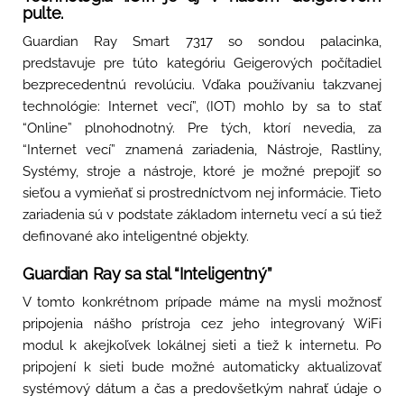
pulte.
Guardian Ray Smart 7317 so sondou palacinka,
predstavuje pre túto kategóriu Geigerových počítadiel
bezprecedentnú revolúciu. Vďaka používaniu takzvanej
technológie: Internet vecí”, (IOT) mohlo by sa to stať
“Online” plnohodnotný. Pre tých, ktorí nevedia, za
“Internet vecí” znamená zariadenia, Nástroje, Rastliny,
Systémy, stroje a nástroje, ktoré je možné prepojiť so
sieťou a vymieňať si prostredníctvom nej informácie. Tieto
zariadenia sú v podstate základom internetu vecí a sú tiež
definované ako inteligentné objekty.
Guardian Ray sa stal “Inteligentný”
V tomto konkrétnom prípade máme na mysli možnosť
pripojenia nášho prístroja cez jeho integrovaný WiFi
modul k akejkoľvek lokálnej sieti a tiež k internetu. Po
pripojení k sieti bude možné automaticky aktualizovať
systémový dátum a čas a predovšetkým nahrať údaje o