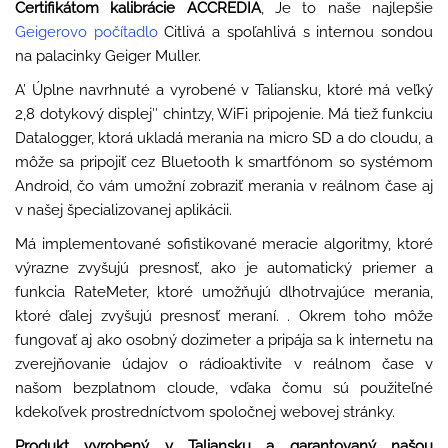
Certifikátom kalibrácie ACCREDIA
, Je to naše najlepšie
Geigerovo počítadlo
Citlivá a spoľahlivá s internou sondou
na palacinky Geiger Muller.
A’ Úplne navrhnuté a vyrobené v Taliansku, ktoré má veľký
2,8 dotykový displej″ chintzy, WiFi pripojenie. Má tiež funkciu
Datalogger, ktorá ukladá merania na micro SD a do cloudu, a
môže sa pripojiť cez Bluetooth k smartfónom so systémom
Android, čo vám umožní zobraziť merania v reálnom čase aj
v našej špecializovanej aplikácii.
Má implementované sofistikované meracie algoritmy, ktoré
výrazne zvyšujú presnosť, ako je automatický priemer a
funkcia RateMeter, ktoré umožňujú dlhotrvajúce merania,
ktoré ďalej zvyšujú presnosť meraní. . Okrem toho môže
fungovať aj ako osobný dozimeter a pripája sa k internetu na
zverejňovanie údajov o rádioaktivite v reálnom čase v
našom bezplatnom cloude, vďaka čomu sú použiteľné
kdekoľvek prostredníctvom spoločnej webovej stránky.
Produkt vyrobený v Taliansku a garantovaný našou