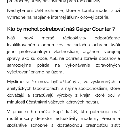
prekročený určitý nastaviteľný prah rádioaktivity.
Nechýba ani USB rozhranie, ktoré v tomto modeli slúži
výhradne na nabíjanie internej lítium-iónovej batérie.
Kto by mohol potrebovať náš Geiger Counter ?
Náš nový merač rádioaktivity odporúčame
kvalifikovanému odborníkovi na radiačnú ochranu kvôli
jeho profesionálnym vlastnostiam, orgánom verejnej
správy, ako sú obce, ASL na ochranu zdravia občanov a
samozrejme polícia na vykonávanie zdravotných
vyšetrovaní priamo na území.
Myslíme si, že môže byť užitočný aj vo výskumných a
analytických laboratóriách, a najmä spoločnostiam, ktoré
dovážajú a spracúvajú výrobky z krajín, ktoré boli v
minulosti účastníkmi vážnych jadrových havárií.
V praxi si ho môže kúpiť každý, kto potrebuje mať
multifunkčný detektor rádioaktivity, moderný, Presné a
spoľahlivé schopné s dostatočnou presnosťou zistiť