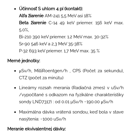
Účinnosť S uhlom 4 pí (kontakt):
Alfa žiarenie
AM-241 5,5 MeV asi 18%
Beta žiarenie
C-14 49 keV priemer. 156 keV max.
5.0%,
Bi-210 390 keV priemer. 1.2 MeV max. 30-32%
Sr-90 546 keV a 2,3 MeV 35-38%
P-32 693 keV priemer. 1,7 MeV max. 35 %
Merné jednotky:
μSv/h, MilliRoentgen/h , CPS (Počet za sekundu),
CTZ (počet za minútu)
Lineárny rozsah merania (Radiačná zmes) v uSv/h
/vypočítané s odkazom na fyzikálne charakteristiky
sondy LND7317) : od 0.01 µSv/h ~190.00 μSv/h
Maximálna dávka vrátená sondou, keď bola v stave
nasýtenia: ~1000 uSv/h
Meranie ekvivalentnej dávky: