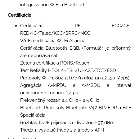
integrovanou WiFi a Bluetooth.
Certifikácie
Certifikácia RF FCC/CE-
RED/IC/Telec/KCC/SRRC/NCC
Wi-Fi certifikácia Wi-Fi Aliancia
Certifikácia Bluetooth BQB, (Formulár je prítomný,
ale nepoužíva sa)
Zelená certifikácia ROHS/Reach
Test Reliality HTOL/HTSL/UHAST/TCT/ESD
Protokoly Wi-Fi: 802.11 b/g/n (802.11n až 150 Mbps)
Agregácia A-MPDU a A-MSDU a interval
ochranného konania 0,4 µs
Frekvenčný rozsah 2,4 GHz ~ 2,5 GHz
Bluetooth: Protokoly Bluetooth V4.2 BR/EDR a BLE
Špecifikácia
Rozhlas: NZIF prijímač s citlivosťou –97 dBm
Trieda 1, vysielač triedy 2 a triedy 3 AFH