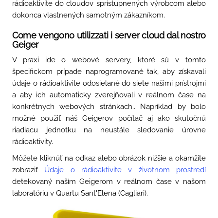
rádioaktivite do cloudov sprístupnených výrobcom alebo
dokonca vlastnených samotným zákazníkom.
Come vengono utilizzati i server cloud dal nostro
Geiger
V praxi ide o webové servery, ktoré sú v tomto
špecifickom prípade naprogramované tak, aby získavali
údaje o rádioaktivite odosielané do siete našimi prístrojmi
a aby ich automaticky zverejňovali v reálnom čase na
konkrétnych webových stránkach.. Napríklad by bolo
možné použiť náš Geigerov počítač aj ako skutočnú
riadiacu jednotku na neustále sledovanie úrovne
rádioaktivity.
Môžete kliknúť na odkaz alebo obrázok nižšie a okamžite
zobraziť
Údaje o rádioaktivite v životnom prostredí
detekovaný naším Geigerom v reálnom čase v našom
laboratóriu v Quartu Sant'Elena (Cagliari).