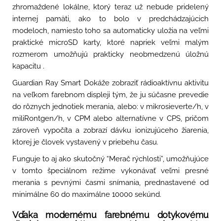
zhromaždené lokálne, ktorý teraz už nebude pridelený
internej pamäti, ako to bolo v predchádzajúcich
modeloch, namiesto toho sa automaticky uložia na veľmi
praktické microSD karty, ktoré napriek veľmi malým
rozmerom umožňujú prakticky neobmedzenú úložnú
kapacitu .
Guardian Ray Smart Dokáže zobraziť rádioaktívnu aktivitu
na veľkom farebnom displeji tým, že ju súčasne prevedie
do rôznych jednotiek merania, alebo: v mikrosieverte/h, v
miliRontgen/h, v CPM alebo alternatívne v CPS, pričom
zároveň vypočíta a zobrazí dávku ionizujúceho žiarenia,
ktorej je človek vystavený v priebehu času.
Funguje to aj ako skutočný “Merač rýchlosti”, umožňujúce
v tomto špeciálnom režime vykonávať veľmi presné
merania s pevnými časmi snímania, prednastavené od
minimálne 60 do maximálne 10000 sekúnd.
Vďaka modernému farebnému dotykovému