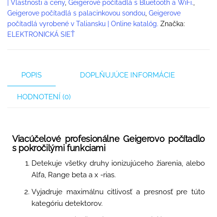
| Vlastnosti a ceny
,
Geigerové počítadlá s Bluetooth a WiFi.
,
Geigerove počítadlá s palacinkovou sondou
,
Geigerove
počítadlá vyrobené v Taliansku | Online katalóg.
Značka:
ELEKTRONICKÁ SIEŤ
POPIS
DOPLŇUJÚCE INFORMÁCIE
HODNOTENÍ (0)
Viacúčelové profesionálne Geigerovo počítadlo
s pokročilými funkciami
Detekuje všetky druhy ionizujúceho žiarenia, alebo
Alfa, Range beta a x -rias.
Vyjadruje maximálnu citlivosť a presnosť pre túto
kategóriu detektorov.