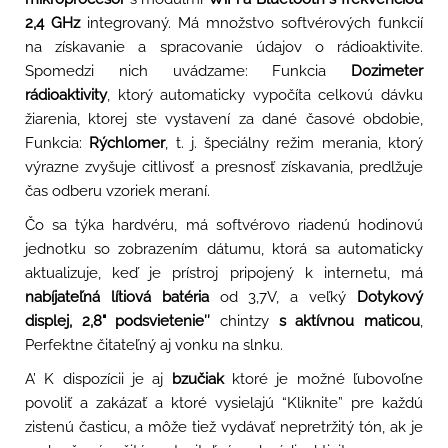
2,4 GHz
integrovaný. Má množstvo softvérových funkcií
na získavanie a spracovanie údajov o rádioaktivite.
Spomedzi nich uvádzame: Funkcia
Dozimeter
rádioaktivity
, ktorý automaticky vypočíta celkovú dávku
žiarenia, ktorej ste vystavení za dané časové obdobie,
Funkcia:
Rýchlomer
, t. j. špeciálny režim merania, ktorý
výrazne zvyšuje citlivosť a presnosť získavania, predlžuje
čas odberu vzoriek meraní.
Čo sa týka hardvéru, má softvérovo riadenú hodinovú
jednotku so zobrazením dátumu, ktorá sa automaticky
aktualizuje, keď je prístroj pripojený k internetu, má
nabíjateľná lítiová batéria
od 3,7V, a veľký
Dotykový
displej, 2,8" podsvietenie″
chintzy
s aktívnou maticou
,
Perfektne čitateľný aj vonku na slnku.
A’ K dispozícii je aj
bzučiak
ktoré je možné ľubovoľne
povoliť a zakázať a ktoré vysielajú “Kliknite” pre každú
zistenú časticu, a môže tiež vydávať nepretržitý tón, ak je