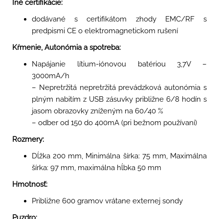
Iné certifikácie:
dodávané s certifikátom zhody EMC/RF s
predpismi CE o elektromagnetickom rušení
Kŕmenie, Autonómia a spotreba:
Napájanie lítium-iónovou batériou 3,7V –
3000mA/h
– Nepretržitá nepretržitá prevádzková autonómia s
plným nabitím z USB zásuvky približne 6/8 hodín s
jasom obrazovky zníženým na 60/40 %
– odber od 150 do 400mA (pri bežnom používaní)
Rozmery:
Dĺžka 200 mm, Minimálna šírka: 75 mm, Maximálna
šírka: 97 mm, maximálna hĺbka 50 mm
Hmotnosť:
Približne 600 gramov vrátane externej sondy
Puzdro: