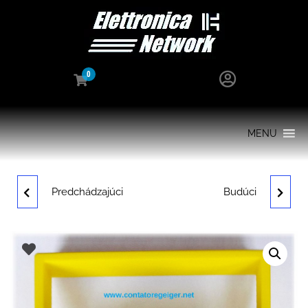
0
MENU
Predchádzajúci
Budúci
GMC 300E PLUS
CONTATORE GEIGER
EKONOMICKÉ
GUARDIAN RAY SMART
GEIGEROVO POČÍTADLO
2.4P CON SONDA
PANCAKE SD E WIFI.