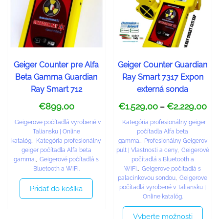
Geiger Counter pre Alfa
Geiger Counter Guardian
Beta Gamma Guardian
Ray Smart 7317 Expon
Ray Smart 712
externá sonda
€
899,00
€
1.529,00
€
2,229,00
–
Geigerove počítadlá vyrobené v
Kategória profesionálny geiger
Taliansku | Online
počítadla Alfa beta
katalóg.
,
Kategória profesionálny
gamma.
,
Profesionálny Geigerov
geiger počítadla Alfa beta
pult | Vlastnosti a ceny
,
Geigerové
gamma.
,
Geigerové počítadlá s
počítadlá s Bluetooth a
Bluetooth a WiFi.
WiFi.
,
Geigerove počítadlá s
palacinkovou sondou
,
Geigerove
počítadlá vyrobené v Taliansku |
Pridať do košíka
Online katalóg.
Vyberte možnosti