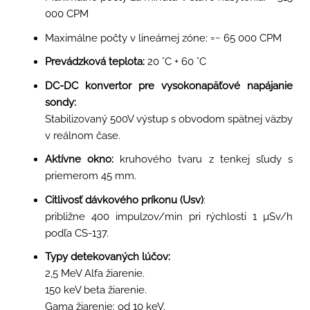
000 CPM
Maximálne počty v lineárnej zóne: =~ 65 000 CPM
Prevádzková teplota:
20 °C + 60 °C
DC-DC konvertor pre vysokonapäťové napájanie
sondy:
Stabilizovaný 500V výstup s obvodom spätnej väzby
v reálnom čase.
Aktívne okno:
kruhového tvaru z tenkej sľudy s
priemerom 45 mm.
Citlivosť dávkového príkonu (Usv)
:
približne 400 impulzov/min pri rýchlosti 1 µSv/h
podľa CS-137.
Typy detekovaných lúčov:
2,5 MeV Alfa žiarenie.
150 keV beta žiarenie.
Gama žiarenie: od 10 keV.