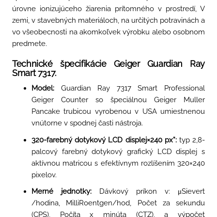
úrovne ionizujúceho žiarenia prítomného v prostredí, V
zemi, v stavebných materiáloch, na určitých potravinách a
vo všeobecnosti na akomkoľvek výrobku alebo osobnom
predmete.
Technické špecifikácie Geiger Guardian Ray
Smart 7317.
Model:
Guardian Ray 7317 Smart Professional
Geiger Counter so špeciálnou Geiger Muller
Pancake trubicou vyrobenou v USA umiestnenou
vnútorne v spodnej časti nástroja.
320-farebný dotykový LCD displej×240 px”:
typ 2,8-
palcový farebný dotykový grafický LCD displej s
aktívnou matricou s efektívnym rozlíšením 320×240
pixelov.
Merné jednotky:
Dávkový príkon v: μSievert
/hodina, MilliRoentgen/hod, Počet za sekundu
(CPS), Počíta x minúta (CTZ), a výpočet