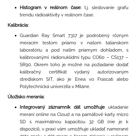
Histogram v reálnom čase:
t.j. sledovanie grafu
trendu rádioaktivity v reálnom čase.
Kalibrácia:
Guardian Ray Smart 7317 je podrobený rôznym
meracím testom priamo v našom talianskom
laboratóriu a pod našim priamym dohľadom, s
kalibrovanými rádionuklidmi typu CO60 – CS137 –
SR90. Okrem toho je možné na požiadanie dodať
kalibračný certifikát vydaný autorizovaným
strediskom SIT, ako je Enea vo Frascati alebo
Polytechnická univerzita v Miláne.
Úložisko merania:
Integrovaný záznamník dát umožňuje
ukladanie
meraní online na Cloud a na pamäťové karty micro
SD s maximálnou kapacitou 32 GB (nie je k
dispozícii), v praxi vám umožňuje ukladať namerané