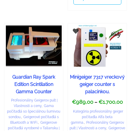
Guardian Ray Spark
Minigeiger 7317 vreckový
Edition Scintilation
geiger counter s
Gamma Counter
palacinkou.
Profesionálny Geigerov pult |
€
989,00
€
1.700,00
–
Vlastnosti a ceny
,
Gama
Kategória profesionálny geiger
počítadlá so špeciálnou šumivou
počítadla Alfa beta
sondou.
,
Geigerové počítadlá s
gamma.
,
Profesionálny Geigerov
Bluetooth a WiFi.
,
Geigerove
pult | Vlastnosti a ceny
,
Geigerove
počítadlá vyrobené v Taliansku |