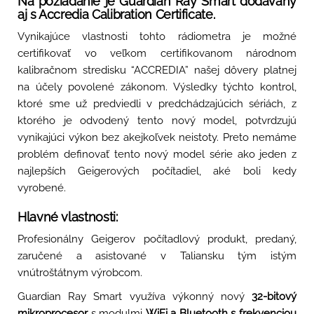
Na požiadanie je Guardian Ray Smart dodávaný
aj s Accredia Calibration Certificate.
Vynikajúce vlastnosti tohto rádiometra je možné
certifikovať vo veľkom certifikovanom národnom
kalibračnom stredisku “ACCREDIA” našej dôvery platnej
na účely povolené zákonom. Výsledky týchto kontrol,
ktoré sme už predviedli v predchádzajúcich sériách, z
ktorého je odvodený tento nový model, potvrdzujú
vynikajúci výkon bez akejkoľvek neistoty. Preto nemáme
problém definovať tento nový model série ako jeden z
najlepších Geigerových počítadiel, aké boli kedy
vyrobené.
Hlavné vlastnosti:
Profesionálny Geigerov počítadlový produkt, predaný,
zaručené a asistované v Taliansku tým istým
vnútroštátnym výrobcom.
Guardian Ray Smart využíva výkonný nový
32-bitový
mikroprocesor
s modulmi
WiFi a Bluetooth s frekvenciou