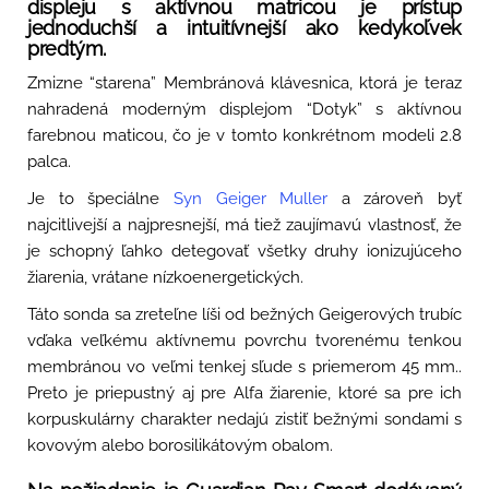
displeju s aktívnou matricou je prístup
jednoduchší a intuitívnejší ako kedykoľvek
predtým.
Zmizne “starena” Membránová klávesnica, ktorá je teraz
nahradená moderným displejom “Dotyk” s aktívnou
farebnou maticou, čo je v tomto konkrétnom modeli 2.8
palca.
Je to špeciálne
Syn Geiger Muller
a zároveň byť
najcitlivejší a najpresnejší, má tiež zaujímavú vlastnosť, že
je schopný ľahko detegovať všetky druhy ionizujúceho
žiarenia, vrátane nízkoenergetických.
Táto sonda sa zreteľne líši od bežných Geigerových trubíc
vďaka veľkému aktívnemu povrchu tvorenému tenkou
membránou vo veľmi tenkej sľude s priemerom 45 mm..
Preto je priepustný aj pre Alfa žiarenie, ktoré sa pre ich
korpuskulárny charakter nedajú zistiť bežnými sondami s
kovovým alebo borosilikátovým obalom.