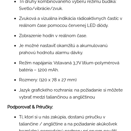
Tri druhy kombinovaného výberu režimu budíka:
Svetlo/vibrácie/zvuk.
Zvuková a vizuálna indikácia rádioaktívnych častíc v
reálnom čase pomocou červenej LED diódy.
Zobrazenie hodín v reálnom čase.
Je možné nastaviť okamžitú a akumulovanú
prahovú hodnotu alarmu dávky.
Režim napájania: Vstavaná 3,7V lítium-polymérová
batéria – 1200 mAh.
Rozmery: (120 x 78 x 27 mm)
Jazyk grafického rozhrania: na požiadanie si môžete
vybrať medzi taliančinou a angličtinou
Podporovať & Príručky:
Tí, ktorí si u nás zakúpia, dostanú príručku v
taliančine / angličtine a na požiadanie akúkoľvek
bezplatnú popredajnú podporu pri prvom použití