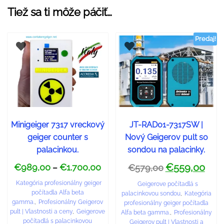
Tiež sa ti môže páčiť…
Predaj!
Minigeiger 7317 vreckový
JT-RAD01-7317SW |
geiger counter s
Nový Geigerov pult so
palacinkou.
sondou na palacinky.
€
559,00
€
989,00
€
1.700,00
–
€
579,00
Kategória profesionálny geiger
Geigerove počítadlá s
počítadla Alfa beta
palacinkovou sondou
,
Kategória
gamma.
,
Profesionálny Geigerov
profesionálny geiger počítadla
pult | Vlastnosti a ceny
,
Geigerove
Alfa beta gamma.
,
Profesionálny
počítadlá s palacinkovou
Geigerov pult | Vlastnosti a