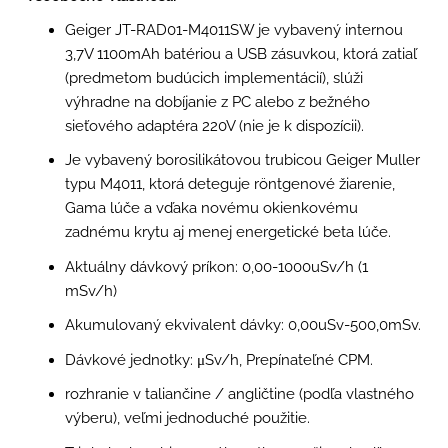
Geiger JT-RAD01-M4011SW je vybavený internou
3,7V 1100mAh batériou a USB zásuvkou, ktorá zatiaľ
(predmetom budúcich implementácií), slúži
výhradne na dobíjanie z PC alebo z bežného
sieťového adaptéra 220V (nie je k dispozícii).
Je vybavený borosilikátovou trubicou Geiger Muller
typu M4011, ktorá deteguje röntgenové žiarenie,
Gama lúče a vďaka novému okienkovému
zadnému krytu aj menej energetické beta lúče.
Aktuálny dávkový príkon: 0,00-1000uSv/h (1
mSv/h)
Akumulovaný ekvivalent dávky: 0,00uSv-500,0mSv.
Dávkové jednotky: μSv/h, Prepínateľné CPM.
rozhranie v taliančine / angličtine (podľa vlastného
výberu), veľmi jednoduché použitie.