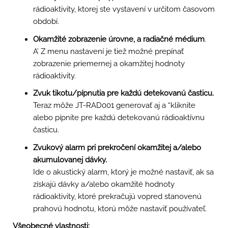
rádioaktivity, ktorej ste vystavení v určitom časovom
období.
Okamžité zobrazenie úrovne, a radiačné médium
.
A’ Z menu nastavení je tiež možné prepínať
zobrazenie priemernej a okamžitej hodnoty
rádioaktivity.
Zvuk tikotu/pípnutia pre každú detekovanú časticu.
Teraz môže JT-RAD001 generovať aj a “kliknite
alebo pípnite pre každú detekovanú rádioaktívnu
časticu.
Zvukový alarm pri prekročení okamžitej a/alebo
akumulovanej dávky.
Ide o akustický alarm, ktorý je možné nastaviť, ak sa
získajú dávky a/alebo okamžité hodnoty
rádioaktivity, ktoré prekračujú vopred stanovenú
prahovú hodnotu, ktorú môže nastaviť používateľ.
Všeobecné vlastnosti: