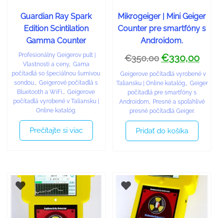
Guardian Ray Spark
Mikrogeiger | Mini Geiger
Edition Scintilation
Counter pre smartfóny s
Gamma Counter
Androidom.
Profesionálny Geigerov pult |
€
330,00
€
350,00
Vlastnosti a ceny
,
Gama
počítadlá so špeciálnou šumivou
Geigerove počítadlá vyrobené v
sondou.
,
Geigerové počítadlá s
Taliansku | Online katalóg.
,
Geiger
Bluetooth a WiFi.
,
Geigerove
počítadlá pre smartfóny s
počítadlá vyrobené v Taliansku |
Androidom
,
Presné a spoľahlivé
Online katalóg.
presné počítadlá Geiger.
Prečítajte si viac
Pridať do košíka