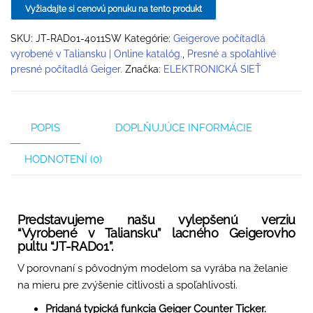
Vyžiadajte si cenovú ponuku na tento produkt
SKU:
JT-RAD01-4011SW
Kategórie:
Geigerove počítadlá
vyrobené v Taliansku | Online katalóg.
,
Presné a spoľahlivé
presné počítadlá Geiger.
Značka:
ELEKTRONICKÁ SIEŤ
POPIS
DOPLŇUJÚCE INFORMÁCIE
HODNOTENÍ (0)
Predstavujeme našu vylepšenú verziu
“Vyrobené v Taliansku” lacného Geigerovho
pultu “JT-RAD01”.
V porovnaní s pôvodným modelom sa vyrába na želanie
na mieru pre zvýšenie citlivosti a spoľahlivosti.
Pridaná typická funkcia Geiger Counter Ticker.