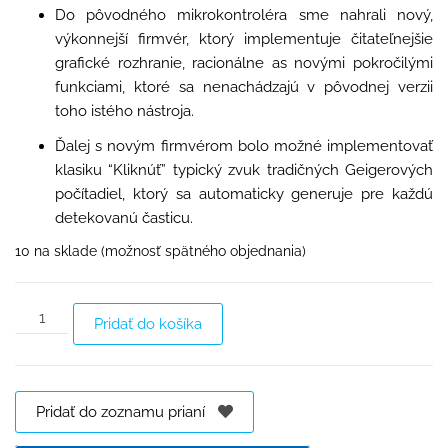
Do pôvodného mikrokontroléra sme nahrali nový,
výkonnejší firmvér, ktorý implementuje čitateľnejšie
grafické rozhranie, racionálne as novými pokročilými
funkciami, ktoré sa nenachádzajú v pôvodnej verzii
toho istého nástroja.
Ďalej s novým firmvérom bolo možné implementovať
klasiku “Kliknúť” typický zvuk tradičných Geigerových
počítadiel, ktorý sa automaticky generuje pre každú
detekovanú časticu.
10 na sklade (možnosť spätného objednania)
Pridať do košíka
Pridať do zoznamu prianí