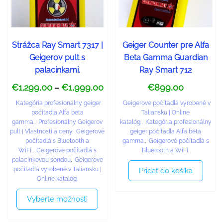
Strážca Ray Smart 7317 |
Geiger Counter pre Alfa
Geigerov pult s
Beta Gamma Guardian
palacinkami.
Ray Smart 712
€
1.299,00
€
1,999,00
€
899,00
–
Kategória profesionálny geiger
Geigerove počítadlá vyrobené v
počítadla Alfa beta
Taliansku | Online
gamma.
,
Profesionálny Geigerov
katalóg.
,
Kategória profesionálny
pult | Vlastnosti a ceny
,
Geigerové
geiger počítadla Alfa beta
počítadlá s Bluetooth a
gamma.
,
Geigerové počítadlá s
WiFi.
,
Geigerove počítadlá s
Bluetooth a WiFi.
palacinkovou sondou
,
Geigerove
počítadlá vyrobené v Taliansku |
Pridať do košíka
Online katalóg.
Vyberte možnosti