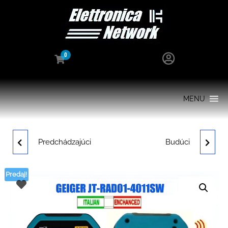
0
MENU
Predchádzajúci
Budúci
GC01
JT-RAD01-7317SW |
POLOPROFESIONÁLNY
NOVÝ GEIGEROV PULT
Predaj!
GEIGEROV PULT SO
SO SONDOU NA
SONDOU NA
PALACINKY.