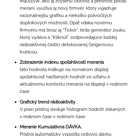
M4011SW, ako aj zvýšenú citlivosť a presnosť počas
meraní, využíva aj nový firmvér, ktorý vyjadruje
racionálnejšiu grafiku a niekoľko pokročilých
doplnkových možností. Opäť vďaka novému
firmvéru má teraz aj “Ticker”, teda generátor zvuku,
ktorý vydáva a “Kliknúť” zodpovedajúce každej
rádioaktívnej častici detekovanej Geigerovou
trubicou.
Zobrazenie indexu spoľahlivosti merania
táto hodnota indikuje na rovnakom displeji
spoľahlivosť načítaných hodnôt vo vzťahu k
aktuálnemu kontextu merania na displeji v reálnom
čase
Grafický trend rádioaktivity
.
V praxi prístroj sleduje histogram hodnôt získaných
v reálnom čase v reálnom čase
Meranie
Kumulatívna DÁVKA.
Prístroj automaticky vypočíta celkovú dávku