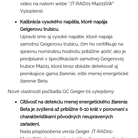
video na našom webe “JT-RAD01-M4011SW”
Vylepšené.
Kalibrácia vysokého napätia, ktoré napája
Geigerovu trubicu.
Upravili sme aj vysoké napätie, ktoré napája
samotnú Geigerovu trubicu, čím ho certifikuje na
správnu nominálnu hodnotu približne 400V, ako je
predpísané v špecifikáciách samotnej Geigerovej
trubice M4011, ktorá teraz dokáže detekovať aj
prenikajúce gama žiarenie, ešte menej energetické
žiarenie Beta.
Nové vlastnosti počítadla GC Geiger-01 vylepšený:
Citlivosť na detekciu menej energetického žiarenia
Beta je zvýšená až približne 6-10 krát v porovnaní s
charakteristikami pôvodných neupravených
zariadení.
Naša prispôsobená verzia Geiger JT-RAD01-