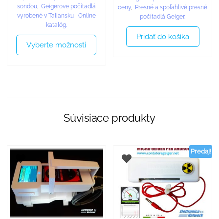
sondou
,
Geigerove počítadlá
ceny
,
Presné a spoľahlivé presné
vyrobené v Taliansku | Online
počítadlá Geiger.
katalóg.
Pridať do košíka
Vyberte možnosti
Súvisiace produkty
Predaj!