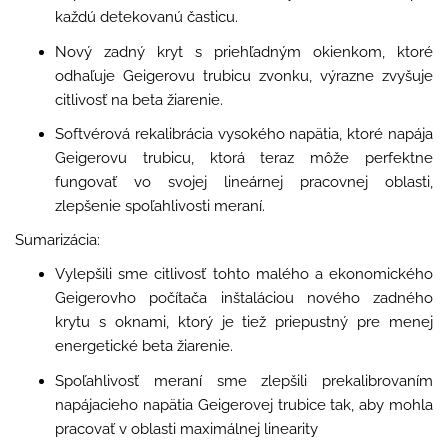
každú detekovanú časticu.
Nový zadný kryt s priehľadným okienkom, ktoré
odhaľuje Geigerovu trubicu zvonku, výrazne zvyšuje
citlivosť na beta žiarenie.
Softvérová rekalibrácia vysokého napätia, ktoré napája
Geigerovu trubicu, ktorá teraz môže perfektne
fungovať vo svojej lineárnej pracovnej oblasti,
zlepšenie spoľahlivosti meraní.
Sumarizácia:
Vylepšili sme citlivosť tohto malého a ekonomického
Geigerovho počítača inštaláciou nového zadného
krytu s oknami, ktorý je tiež priepustný pre menej
energetické beta žiarenie.
Spoľahlivosť meraní sme zlepšili prekalibrovaním
napájacieho napätia Geigerovej trubice tak, aby mohla
pracovať v oblasti maximálnej linearity