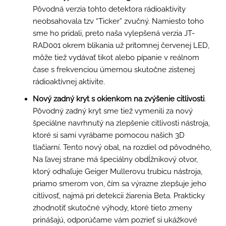
Pôvodná verzia tohto detektora rádioaktivity
neobsahovala tzv “Ticker” zvučný. Namiesto toho
sme ho pridali, preto naša vylepšená verzia JT-
RAD001 okrem blikania už prítomnej červenej LED,
môže tiež vydávať tikot alebo pípanie v reálnom
čase s frekvenciou úmernou skutočne zistenej
rádioaktívnej aktivite.
Nový zadný kryt s okienkom na zvýšenie citlivosti
.
Pôvodný zadný kryt sme tiež vymenili za nový
špeciálne navrhnutý na zlepšenie citlivosti nástroja,
ktoré si sami vyrábame pomocou našich 3D
tlačiarní. Tento nový obal, na rozdiel od pôvodného,
Na ľavej strane má špeciálny obdĺžnikový otvor,
ktorý odhaľuje Geiger Mullerovu trubicu nástroja,
priamo smerom von, čím sa výrazne zlepšuje jeho
citlivosť, najmä pri detekcii žiarenia Beta. Prakticky
zhodnotiť skutočné výhody, ktoré tieto zmeny
prinášajú, odporúčame vám pozrieť si ukážkové