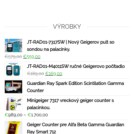
VÝROBKY
JT-RAD01-7317SW | Nový Geigerov pult so
sondou na palacinky.
€
579,00
€
559,00
JT-RAD01-M4011SW ručné Geigerovo počítadlo
€
189,00
€
169,00
Guardian Ray Spark Edition Scintilation Gamma
Counter
Minigeiger 7317 vreckový geiger counter s
palacinkou.
€
989,00
–
€
1.700,00
Geiger Counter pre Alfa Beta Gamma Guardian
Ray Smart 712