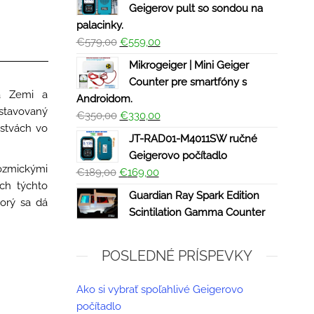
Geigerov pult so sondou na
palacinky.
€
579,00
€
559,00
Mikrogeiger | Mini Geiger
Counter pre smartfóny s
na Zemi a
Androidom.
stavovaný
€
350,00
€
330,00
žstvách vo
JT-RAD01-M4011SW ručné
Geigerovo počítadlo
ozmickými
€
189,00
€
169,00
ých týchto
Guardian Ray Spark Edition
torý sa dá
Scintilation Gamma Counter
POSLEDNÉ PRÍSPEVKY
Ako si vybrať spoľahlivé Geigerovo
počítadlo