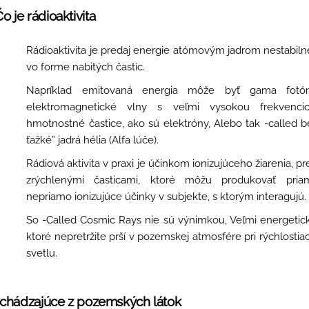
Čo je rádioaktivita
Rádioaktivita je predaj energie atómovým jadrom nestabil
vo forme nabitých častíc.
Napríklad emitovaná energia môže byť gama fotón
elektromagnetické vlny s veľmi vysokou frekvenci
hmotnostné častice, ako sú elektróny, Alebo tak -called b
ťažké” jadrá hélia (Alfa lúče).
Rádiová aktivita v praxi je účinkom ionizujúceho žiarenia, p
zrýchlenými časticami, ktoré môžu produkovať pri
nepriamo ionizujúce účinky v subjekte, s ktorým interagujú.
So -Called Cosmic Rays nie sú výnimkou, Veľmi energetick
ktoré nepretržite prší v pozemskej atmosfére pri rýchlostiac
svetlu.
ochádzajúce z pozemských látok