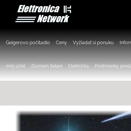
Geigerovo počítadlo
Ceny
Vyžiadať si ponuku
Info
môj účet
Zoznam želaní
Električka
Podmienky pred