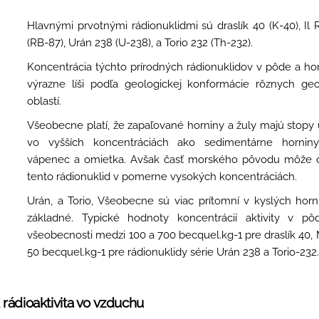
Hlavnými prvotnými rádionuklidmi sú draslík 40 (K-40), Il 
(RB-87), Urán 238 (U-238), a Torio 232 (Th-232).
Koncentrácia týchto prírodných rádionuklidov v pôde a ho
výrazne líši podľa geologickej konformácie rôznych geo
oblastí.
Všeobecne platí, že zapaľované horniny a žuly majú stopy
vo vyšších koncentráciách ako sedimentárne hornin
vápenec a omietka. Avšak časť morského pôvodu môže 
tento rádionuklid v pomerne vysokých koncentráciách.
Urán, a Torio, Všeobecne sú viac prítomní v kyslých hor
základné. Typické hodnoty koncentrácií aktivity v p
všeobecnosti medzi 100 a 700 becquel.kg-1 pre draslík 40, 
50 becquel.kg-1 pre rádionuklidy série Urán 238 a Torio-232
 rádioaktivita vo vzduchu