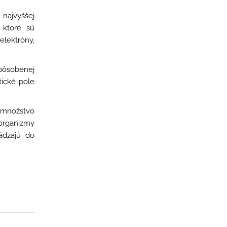
najvyššej
 ktoré sú
lektróny,
pôsobenej
tické pole
 množstvo
 organizmy
ádzajú do