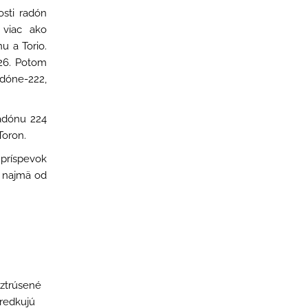
osti
radón
 viac ako
u a Torio.
226. Potom
adóne-222,
radónu 224
Toron.
 príspevok
 najmä od
oztrúsené
tredkujú