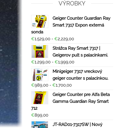
VÝROBKY
Geiger Counter Guardian Ray
Smart 7317 Expon externá
sonda
€
1.529,00
-
€
2,229,00
Strážca Ray Smart 7317 |
Geigerov pult s palacinkami.
€
1.299,00
-
€
1,999,00
Minigeiger 7317 vreckový
geiger counter s palacinkou.
€
989,00
-
€
1.700,00
Geiger Counter pre Alfa Beta
Gamma Guardian Ray Smart
712
€
899,00
JT-RAD01-7317SW | Nový