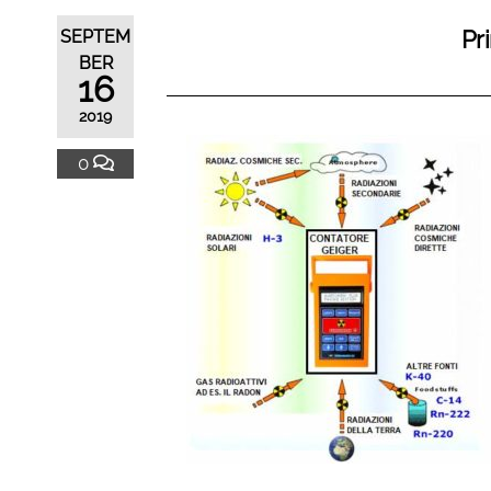
Pr
SEPTEM
BER
16
2019
0