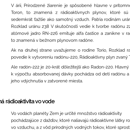
V árii, Prirodzené žiarenie je spôsobené hlavne v prítomn
Toron, to znamená z rádioaktívnych plynov, ktoré sú
sedemkrát ťažšie ako samotný vzduch. Patria rodinám urán
Rozklad uránu 238
V skutočnosti vedie k tvorbe radónu 
atómové jadro RN-226 emituje alfa častice a zanikne v r
to znamená v bežnom plynovom radóne.
Ak na druhej strane uvažujeme o rodine Torio, Rozklad 
povedie k vytvoreniu radónu-220, Rádioaktívny plyn zvaný 
Ale radón-222 je 20-krát dôležitejší ako Radon-220. Hlavný
k výpočtu absorbovanej dávky pochádza od detí radónu a
jeho vdýchnutia v
zatvorené miesta.
ná rádioaktivita vo vode
Vo vodách planéty Zem je určité množstvo rádioaktivity
pochádzajúce z dažďov, ktoré naliavajú rádioaktívne látky r
vo vzduchu, a z vôd prírodných vodných tokov, ktoré spros