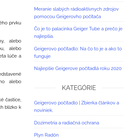
Meranie slabých rádioaktívnych zdrojov
pomocou Geigerovho počítača
ného prvku
Čo je to palacinka Geiger Tube a prečo je
najlepšia.
y, alebo
ou, alebo
Geigerovo počítadlo: Na čo to je a ako to
eta lúče a
funguje
Najlepšie Geigerove počítadlá roku 2020
redstavené
amo alebo
KATEGÓRIE
é častice,
Geigerovo počítadlo | Zbierka článkov a
h blízko k
noviniek.
Dozimetria a radiačná ochrana
Plyn Radón