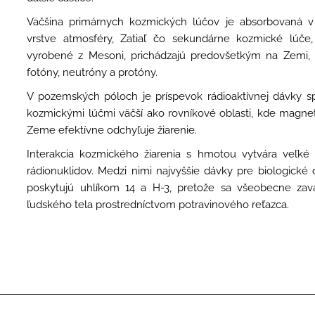
Väčšina primárnych kozmických lúčov je absorbovaná v 
vrstve atmosféry, Zatiaľ čo sekundárne kozmické lúče,
vyrobené z Mesoni, prichádzajú predovšetkým na Zemi, e
fotóny, neutróny a protóny.
V pozemských póloch je príspevok rádioaktívnej dávky s
kozmickými lúčmi väčší ako rovníkové oblasti, kde magne
Zeme efektívne odchyľuje žiarenie.
Interakcia kozmického žiarenia s hmotou vytvára veľké
rádionuklidov. Medzi nimi najvyššie dávky pre biologické
poskytujú uhlíkom 14 a H-3, pretože sa všeobecne zav
ľudského tela prostredníctvom potravinového reťazca.