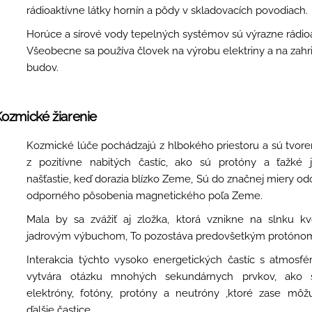
rádioaktívne látky hornín a pôdy v skladovacích povodiach.
Horúce a sírové vody tepelných systémov sú výrazne rádioa
Všeobecne sa používa človek na výrobu elektriny a na zahr
budov.
Kozmické žiarenie
Kozmické lúče pochádzajú z hlbokého priestoru a sú tvor
z pozitívne nabitých častíc, ako sú protóny a ťažké j
našťastie, keď dorazia blízko Zeme, Sú do značnej miery od
odporného pôsobenia magnetického poľa Zeme.
Mala by sa zvážiť aj zložka, ktorá vznikne na slnku kv
jadrovým výbuchom, To pozostáva predovšetkým protóno
Interakcia týchto vysoko energetických častíc s atmosf
vytvára otázku mnohých sekundárnych prvkov, ako 
elektróny, fotóny, protóny a neutróny ,ktoré zase môžu
ďalšie častice.