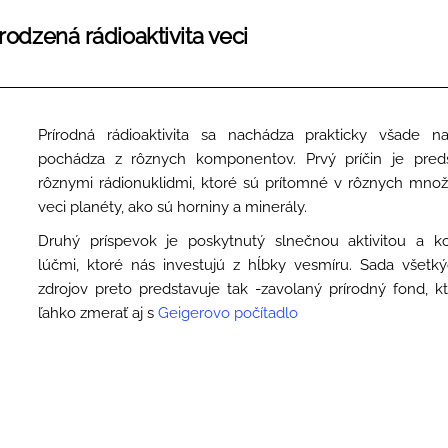
irodzená rádioaktivita veci
Prírodná rádioaktivita sa nachádza prakticky všade 
pochádza z rôznych komponentov. Prvý príčin je pred
rôznymi rádionuklidmi, ktoré sú prítomné v rôznych mno
veci planéty, ako sú horniny a minerály.
Druhý príspevok je poskytnutý slnečnou aktivitou a k
lúčmi, ktoré nás investujú z hĺbky vesmíru. Sada všetk
zdrojov preto predstavuje tak -zavolaný prírodný fond, k
ľahko zmerať aj s
Geigerovo počítadlo