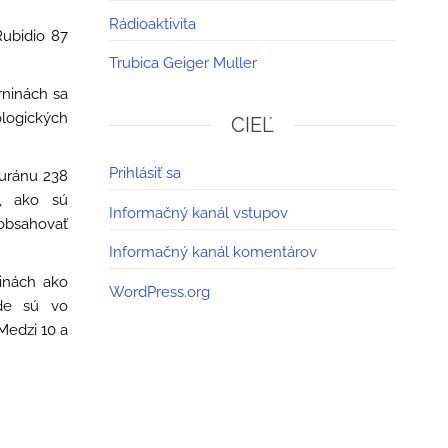
Rádioaktivita
Rubidio 87
Trubica Geiger Muller
rninách sa
logických
CIEĽ
Prihlásiť sa
 uránu 238
y, ako sú
Informačný kanál vstupov
obsahovať
Informačný kanál komentárov
ninách ako
WordPress.org
ôde sú vo
Medzi 10 a
.