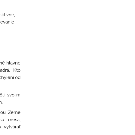
ktívne,
ievanie
ené hlavne
adrá, Kto
chýlení od
ôli svojim
m.
érou Zeme
sú mesa,
 vytvárať