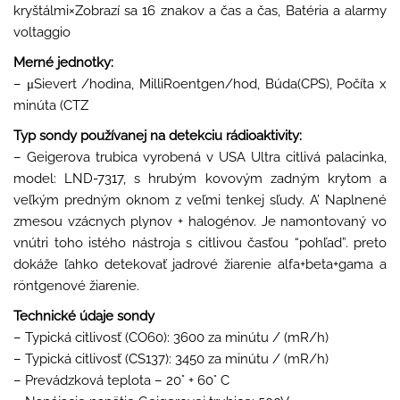
kryštálmi×Zobrazí sa 16 znakov a čas a čas, Batéria a alarmy
voltaggio
Merné jednotky:
– μSievert /hodina, MilliRoentgen/hod, Búda(CPS), Počíta x
minúta (CTZ
Typ sondy používanej na detekciu rádioaktivity:
– Geigerova trubica vyrobená v USA Ultra citlivá palacinka,
model: LND-7317, s hrubým kovovým zadným krytom a
veľkým predným oknom z veľmi tenkej sľudy. A’ Naplnené
zmesou vzácnych plynov + halogénov. Je namontovaný vo
vnútri toho istého nástroja s citlivou časťou “pohľad”. preto
dokáže ľahko detekovať jadrové žiarenie alfa+beta+gama a
röntgenové žiarenie.
Technické údaje sondy
– Typická citlivosť (CO60): 3600 za minútu / (mR/h)
– Typická citlivosť (CS137): 3450 za minútu / (mR/h)
– Prevádzková teplota – 20° + 60° C