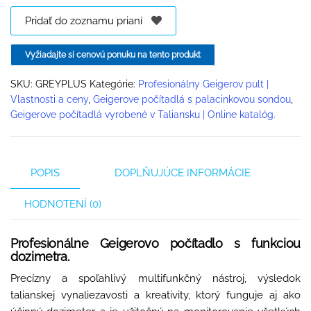
Pridať do zoznamu prianí
Vyžiadajte si cenovú ponuku na tento produkt
SKU:
GREYPLUS
Kategórie:
Profesionálny Geigerov pult |
Vlastnosti a ceny
,
Geigerove počítadlá s palacinkovou sondou
,
Geigerove počítadlá vyrobené v Taliansku | Online katalóg.
POPIS
DOPLŇUJÚCE INFORMÁCIE
HODNOTENÍ (0)
Profesionálne Geigerovo počítadlo s funkciou
dozimetra.
Precízny a spoľahlivý multifunkčný nástroj, výsledok
talianskej vynaliezavosti a kreativity, ktorý funguje aj ako