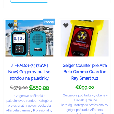
Predaj!
JT-RAD01-7317SW |
Geiger Counter pre Alfa
Nový Geigerov pult so
Beta Gamma Guardian
sondou na palacinky.
Ray Smart 712
€
559,00
€
899,00
€
579,00
Geigerove počítadlá vyrobené v
Geigerove počítadlá s
Taliansku | Online
palacinkovou sondou
,
Kategória
katalóg.
,
Kategória profesionálny
profesionálny geiger počítadla
geiger počítadla Alfa beta
Alfa beta gamma.
,
Profesionálny