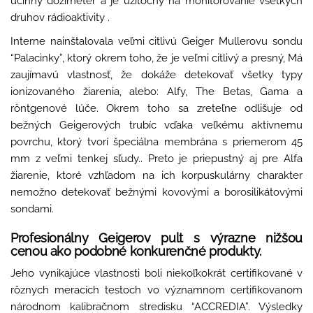
účinný dozimeter a je užitočný na monitorovanie všetkých
druhov rádioaktivity .
Interne nainštalovala veľmi citlivú Geiger Mullerovu sondu
“Palacinky”, ktorý okrem toho, že je veľmi citlivý a presný, Má
zaujímavú vlastnosť, že dokáže detekovať všetky typy
ionizovaného žiarenia, alebo: Alfy, The Betas, Gama a
röntgenové lúče. Okrem toho sa zreteľne odlišuje od
bežných Geigerových trubíc vďaka veľkému aktívnemu
povrchu, ktorý tvorí špeciálna membrána s priemerom 45
mm z veľmi tenkej sľudy.. Preto je priepustný aj pre Alfa
žiarenie, ktoré vzhľadom na ich korpuskulárny charakter
nemožno detekovať bežnými kovovými a borosilikátovými
sondami.
Profesionálny Geigerov pult s výrazne nižšou
cenou ako podobné konkurenčné produkty.
Jeho vynikajúce vlastnosti boli niekoľkokrát certifikované v
rôznych meracích testoch vo významnom certifikovanom
národnom kalibračnom stredisku “ACCREDIA”. Výsledky