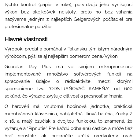
týchto kontrol (papier v ruke), potvrdzujú jeho vynikajúci
výkon bez akejkoľvek neistoty, preto ho bez váhania
nazývame jedným z najlepších Geigerových počítadiel pre
profesionálne použitie.
Hlavné vlastnosti:
Výrobok, predal a pomáhal v Taliansku tým istým národným
výrobcom, pýši sa aj najlepším pomerom cena/výkon.
Guardian Ray Plus má vo svojom mikroprocesore
implementované množstvo softvérových funkcií na
spracovanie údajov o rádioaktivite, medzi ktorými
spomenieme tzv. “ODSTRAŇOVAČ KAMEŇA” od 600
sekúnd, čo výrazne zvyšuje citlivosť a presnosť snímania.
O hardvéri má: vnútorná hodinová jednotka, praktická
membránová klávesnica, nabíjateľná lítiová batéria, Znaky 2
x 16, a malý bzučiak s dvojitou funkciou, to znamená, že
vyžaruje a “Pípnutie” Pre každú odhalenú častice a môže tiež
hrať neustále, ak prekročíte určitý predvolený prah