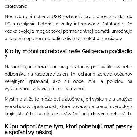
ožarovania.
Nechýba ani natívne USB rozhranie pre sťahovanie dát do
PC a nabíjanie batérie, a veľký integrovaný Datalogger, že
vďaka svojej 1 megabitovej permanentnej pamäti, umožňuje
ukladanie opatrení na rádioaktivite aj niekoľko mesiacov.
Kto by mohol potrebovať naše Geigerovo počítadlo
?
Náš ionizujúci merač žiarenia je užitočný pre kvalifikovaného
odborníka na rádioprothezion, Pri ochrane zdravia občanov
verejnými správami, ako sú obce, ASL a políciou na
vyšetrovanie zdravia priamo na území.
Myslíme si, že to môže byť užitočné aj pri výskume a analýze
workshopov, Spoločnosti, ktoré dovážajú a pracujú výrobky z
krajín, ktoré boli v minulosti závažné pri jadrových nehodách.
Kúpu odporúčame tým, ktorí potrebujú mať presný
a spoľahlivý nástroj.