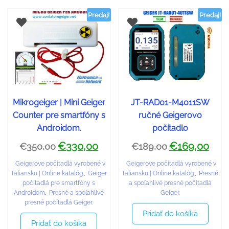
Predaj!
Predaj!
Mikrogeiger | Mini Geiger
JT-RAD01-M4011SW
Counter pre smartfóny s
ručné Geigerovo
Androidom.
počítadlo
€
330,00
€
169,00
€
350,00
€
189,00
Geigerove počítadlá vyrobené v
Geigerove počítadlá vyrobené v
Taliansku | Online katalóg.
,
Geiger
Taliansku | Online katalóg.
,
Presné
počítadlá pre smartfóny s
a spoľahlivé presné počítadlá
Androidom
,
Presné a spoľahlivé
Geiger.
presné počítadlá Geiger.
Pridať do košíka
Pridať do košíka