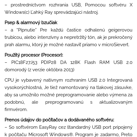
– prostredníctvom rozhrania USB, Pomocou softvéru X
Windows(c) Ľahký Ray sprevádzajúci nástroj.
Psep & alarmový bzučiak
– a “Pípnutie” Pre každú častice odhalenú geigerovou
trubicou, alebo intenzívny a nepretržitý tón, ak je prekročený
prah alarmu, ktorý je možné nastaviť priamo v microSievert.
Použitý procesor (Procesor):
– PIC18F27J53 PDIP28 DA 128K Flash RAM USB 2.0
domorodý (z verzie októbra 2013)
CPU je vybavený natívnym rozhraním USB 2.0 Integrovaná
vysokorýchlostná, Je tiež namontovaný na tlakovej zásuvke,
aby sa umožnilo možné preprogramovanie alebo výmena za
podobnú, ale preprogramovanú s aktualizovaným
firmvérom.
Prenos údajov do počítačov a dodávaného softvéru:
– So softvérom EasyRay cez štandardný USB port pripojený
k počítaču Microsoft Windows®. Program je zadarmo, Preto