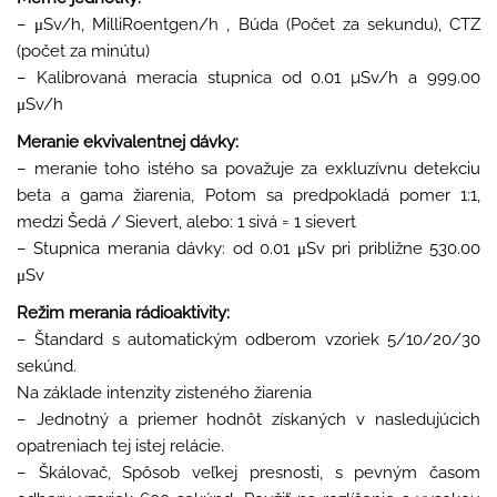
– μSv/h, MilliRoentgen/h , Búda (Počet za sekundu), CTZ
(počet za minútu)
– Kalibrovaná meracia stupnica od 0.01 µSv/h a 999.00
μSv/h
Meranie ekvivalentnej dávky:
– meranie toho istého sa považuje za exkluzívnu detekciu
beta a gama žiarenia, Potom sa predpokladá pomer 1:1,
medzi Šedá / Sievert, alebo: 1 sivá = 1 sievert
– Stupnica merania dávky: od 0.01 μSv pri približne 530.00
μSv
Režim merania rádioaktivity:
– Štandard s automatickým odberom vzoriek 5/10/20/30
sekúnd.
Na základe intenzity zisteného žiarenia
– Jednotný a priemer hodnôt získaných v nasledujúcich
opatreniach tej istej relácie.
– Škálovač, Spôsob veľkej presnosti, s pevným časom