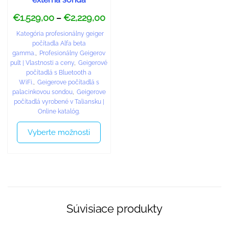
€
1.529,00
€
2,229,00
–
Kategória profesionálny geiger
počítadla Alfa beta
gamma.
,
Profesionálny Geigerov
pult | Vlastnosti a ceny
,
Geigerové
počítadlá s Bluetooth a
WiFi.
,
Geigerove počítadlá s
palacinkovou sondou
,
Geigerove
počítadlá vyrobené v Taliansku |
Online katalóg.
Vyberte možnosti
Súvisiace produkty