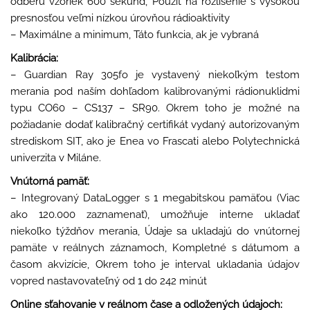
odberu vzoriek 600 sekúnd, Použiť na rozlíšenie s vysokou
presnosťou veľmi nízkou úrovňou rádioaktivity
– Maximálne a minimum, Táto funkcia, ak je vybraná
Kalibrácia:
– Guardian Ray 305fo je vystavený niekoľkým testom
merania pod naším dohľadom kalibrovanými rádionuklidmi
typu CO60 – CS137 – SR90. Okrem toho je možné na
požiadanie dodať kalibračný certifikát vydaný autorizovaným
strediskom SIT, ako je Enea vo Frascati alebo Polytechnická
univerzita v Miláne.
Vnútorná pamäť:
– Integrovaný DataLogger s 1 megabitskou pamäťou (Viac
ako 120.000 zaznamenať), umožňuje interne ukladať
niekoľko týždňov merania, Údaje sa ukladajú do vnútornej
pamäte v reálnych záznamoch, Kompletné s dátumom a
časom akvizície, Okrem toho je interval ukladania údajov
vopred nastavovateľný od 1 do 242 minút
Online sťahovanie v reálnom čase a odložených údajoch: