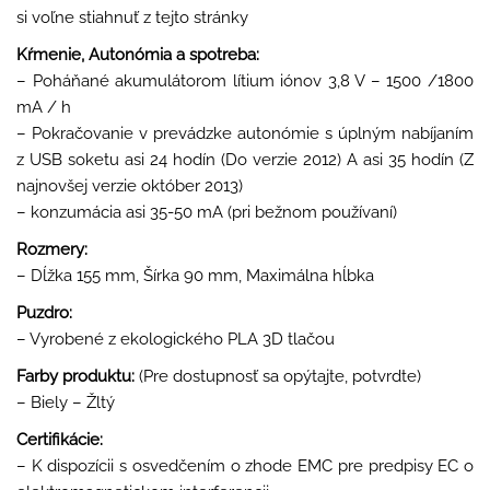
si voľne stiahnuť z tejto stránky
Kŕmenie, Autonómia a spotreba:
– Poháňané akumulátorom lítium iónov 3,8 V – 1500 /1800
mA / h
– Pokračovanie v prevádzke autonómie s úplným nabíjaním
z USB soketu asi 24 hodín (Do verzie 2012) A asi 35 hodín (Z
najnovšej verzie október 2013)
– konzumácia asi 35-50 mA (pri bežnom používaní)
Rozmery:
– Dĺžka 155 mm, Šírka 90 mm, Maximálna hĺbka
Puzdro:
– Vyrobené z ekologického PLA 3D tlačou
Farby produktu:
(Pre dostupnosť sa opýtajte, potvrdte)
– Biely – Žltý
Certifikácie:
– K dispozícii s osvedčením o zhode EMC pre predpisy EC o