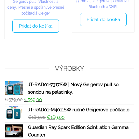
gamma.
,
Geigerové počítadlá s
Geigerov pult | Vlastnosti a
Bluetooth a WiFi.
ceny
,
Presné a spoľahlivé presné
počítadlá Geiger.
Pridať do košíka
Pridať do košíka
VÝROBKY
JT-RAD01-7317SW | Nový Geigerov pult so
sondou na palacinky.
€
579,00
€
559,00
JT-RAD01-M4011SW ručné Geigerovo počítadlo
€
189,00
€
169,00
Guardian Ray Spark Edition Scintilation Gamma
Counter