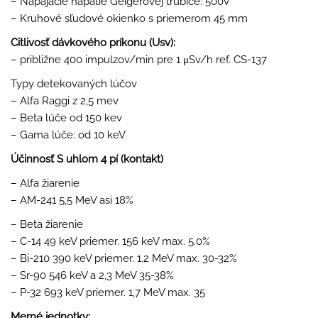
– Napájacie napätie Geigerovej trubice: 500V
– Kruhové sľudové okienko s priemerom 45 mm
Citlivosť dávkového príkonu (Usv):
– približne 400 impulzov/min pre 1 μSv/h ref. CS-137
Typy detekovaných lúčov
– Alfa Raggi z 2,5 mev
– Beta lúče od 150 kev
– Gama lúče: od 10 keV
Účinnosť S uhlom 4 pí (kontakt)
– Alfa žiarenie
– AM-241 5,5 MeV asi 18%
– Beta žiarenie
– C-14 49 keV priemer. 156 keV max. 5.0%
– Bi-210 390 keV priemer. 1.2 MeV max. 30-32%
– Sr-90 546 keV a 2,3 MeV 35-38%
– P-32 693 keV priemer. 1,7 MeV max. 35
Merné jednotky: