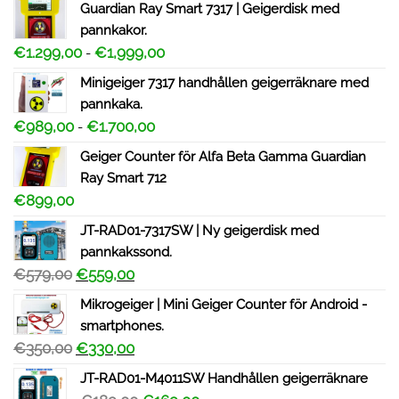
Guardian Ray Smart 7317 | Geigerdisk med
pannkakor.
€
1.299,00
€
1,999,00
-
Minigeiger 7317 handhållen geigerräknare med
pannkaka.
€
989,00
€
1.700,00
-
Geiger Counter för Alfa Beta Gamma Guardian
Ray Smart 712
€
899,00
JT-RAD01-7317SW | Ny geigerdisk med
pannkakssond.
€
579,00
€
559,00
Mikrogeiger | Mini Geiger Counter för Android -
smartphones.
€
350,00
€
330,00
JT-RAD01-M4011SW Handhållen geigerräknare