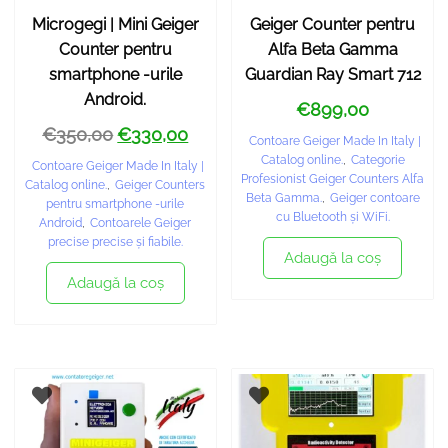
Microgegi | Mini Geiger
Geiger Counter pentru
Counter pentru
Alfa Beta Gamma
smartphone -urile
Guardian Ray Smart 712
Android.
€
899,00
€
350,00
€
330,00
Contoare Geiger Made In Italy |
Catalog online.
,
Categorie
Contoare Geiger Made In Italy |
Profesionist Geiger Counters Alfa
Catalog online.
,
Geiger Counters
Beta Gamma.
,
Geiger contoare
pentru smartphone -urile
cu Bluetooth și WiFi.
Android
,
Contoarele Geiger
precise precise și fiabile.
Adaugă la coş
Adaugă la coş