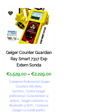
Geiger Counter Guardian
Ray Smart 7317 Exp
Extern Sonda
€
1.529,00
€
2.229,00
–
Categorie Profesionist Geiger
Counters Alfa Beta
Gamma.
,
Contor Geiger
profesional | Caracteristici și
prețuri
,
Geiger contoare cu
Bluetooth și WiFi.
,
Contoare
Geiger cu sondă pentru