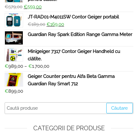
€
579,00
€
559,00
JT-RAD01-M4011SW Contor Geiger portabil
€
189,00
€
169,00
Guardian Ray Spark Edition Range Gamma Meter
Minigeiger 7317 Contor Geiger Handheld cu
clătite.
€
989,00
–
€
1.700,00
Geiger Counter pentru Alfa Beta Gamma
Guardian Ray Smart 712
€
899,00
Căutare
CATEGORII DE PRODUSE