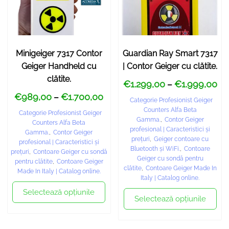
Minigeiger 7317 Contor
Guardian Ray Smart 7317
Geiger Handheld cu
| Contor Geiger cu clătite.
clătite.
€
1.299,00
€
1.999,00
–
€
989,00
€
1.700,00
–
Categorie Profesionist Geiger
Counters Alfa Beta
Categorie Profesionist Geiger
Gamma.
,
Contor Geiger
Counters Alfa Beta
profesional | Caracteristici și
Gamma.
,
Contor Geiger
prețuri
,
Geiger contoare cu
profesional | Caracteristici și
Bluetooth și WiFi.
,
Contoare
prețuri
,
Contoare Geiger cu sondă
Geiger cu sondă pentru
pentru clătite
,
Contoare Geiger
clătite
,
Contoare Geiger Made In
Made In Italy | Catalog online.
Italy | Catalog online.
Selectează opțiunile
Selectează opțiunile