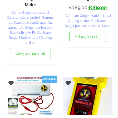
Meter
€
189,00
€
169,00
Contor Geiger profesional |
Contoare Geiger Made In Italy |
Caracteristici și prețuri
,
Gamma
Catalog online.
,
Contoarele
contoare cu o sondă specială
Geiger precise precise și fiabile.
spumantă.
,
Geiger contoare cu
Bluetooth și WiFi.
,
Contoare
Adaugă la coş
Geiger Made In Italy | Catalog
online.
Citeşte mai mult
Vânzare!