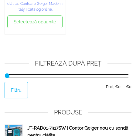
clătite
,
Contoare Geiger Made In
Italy | Catalog online.
Selectează opțiunile
FILTREAZĂ DUPĂ PREȚ
Preț:
€0
—
€0
Filtru
PRODUSE
JT-RAD01-7317SW | Contor Geiger nou cu sondă
pentru clătite.