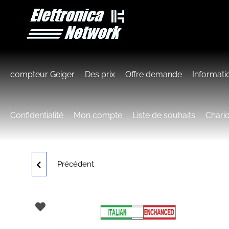
compteur Geiger
Des prix
Offre demande
Informati
Confidentialité
Mon compte
Liste de souhaits
Chario
Précédent
COMPTEUR DE GAMME
À SCINTILLATION
GUARDIAN RAY SPARK