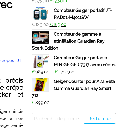
vec
€
579,00
€
559,00
Compteur Geiger portatif JT-
RAD01-M4011SW
€
189,00
€
169,00
Compteur de gamme à
scintillation Guardian Ray
Spark Edition
Compteur Geiger portable
crêpes JT-
MINIGEIGER 7317 avec crêpes.
€
989,00
–
€
1.700,00
 précis
Geiger Counter pour Alfa Beta
de crêpe
Gamma Guardian Ray Smart
cker et
712
€
899,00
ger chinois
râce à nos
Recherche
sage semi-