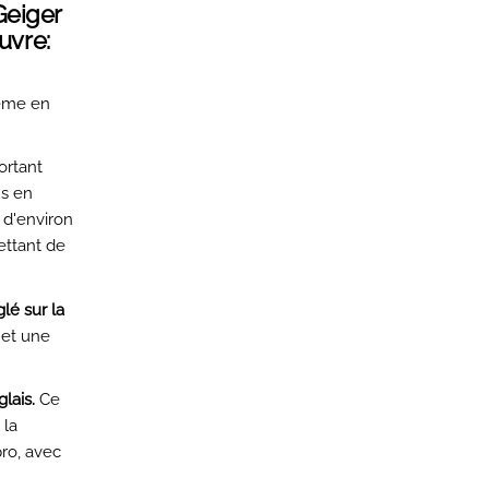
Geiger
uvre:
rême en
rtant
us en
 d'environ
ettant de
lé sur la
 et une
lais.
Ce
 la
ro, avec