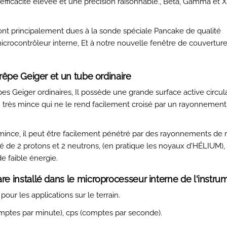
fficacité élevée et une précision raisonnable., Bêta, Gamma et X
t principalement dues à la sonde spéciale Pancake de qualité
icrocontrôleur interne, Et à notre nouvelle fenêtre de couverture 
rêpe Geiger et un tube ordinaire
s Geiger ordinaires, Il possède une grande surface active circula
rès mince qui ne le rend facilement croisé par un rayonnement 
nce, il peut être facilement pénétré par des rayonnements de
de 2 protons et 2 neutrons, (en pratique les noyaux d'HÉLIUM), 
e faible énergie.
e installé dans le microprocesseur interne de l'instru
our les applications sur le terrain.
omptes par minute), cps (comptes par seconde).