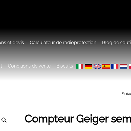
ons et devis
Calculateur de radioprotection
Blog de souti
t
Conditions de vente
Biscuits
Suiv
COMPTEUR GEIG
PORTATIF JT-RAD
Compteur Geiger sem
M4011SW