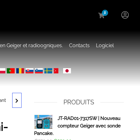
0
en Geiger et radioogniques.
Contacts
Logiciel
ant
ER
PRODUITS
01-
JT-RAD01-7317SW | Nouveau
i-
compteur Geiger avec sonde
Pancake.