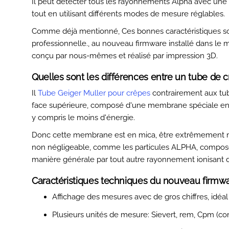
Il peut détecter tous les rayonnements Alpha avec une e
tout en utilisant différents modes de mesure réglables.
Comme déjà mentionné, Ces bonnes caractéristiques son
professionnelle., au nouveau firmware installé dans le m
conçu par nous-mêmes et réalisé par impression 3D.
Quelles sont les différences entre un tube de c
Il
Tube Geiger Muller pour crêpes
contrairement aux tube
face supérieure, composé d'une membrane spéciale en t
y compris le moins d'énergie.
Donc cette membrane est en mica, être extrêmement mi
non négligeable, comme les particules ALPHA, composé 
manière générale par tout autre rayonnement ionisant d
Caractéristiques techniques du nouveau firmwar
Affichage des mesures avec de gros chiffres, idéal p
Plusieurs unités de mesure: Sievert, rem, Cpm (c