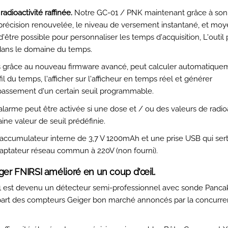
ioactivité raffinée.
Notre GC-01 / PNK maintenant grâce à so
précision renouvelée, le niveau de versement instantané, et mo
'être possible pour personnaliser les temps d'acquisition, L'outil
é dans le domaine du temps.
s grâce au nouveau firmware avancé, peut calculer automatique
 du temps, l'afficher sur l'afficheur en temps réel et générer
assement d'un certain seuil programmable.
alarme peut être activée si une dose et / ou des valeurs de radioa
ne valeur de seuil prédéfinie.
accumulateur interne de 3,7 V 1200mAh et une prise USB qui ser
daptateur réseau commun à 220V (non fourni).
ger FNIRSI amélioré en un coup d'œil.
1 est devenu un détecteur semi-professionnel avec sonde Pancake
upart des compteurs Geiger bon marché annoncés par la concurre