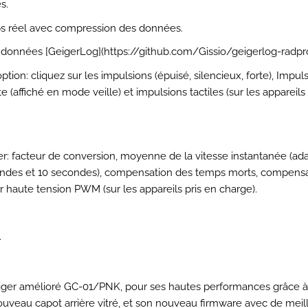
s.
ps réel avec compression des données.
e données [GeigerLog](https://github.com/Gissio/geigerlog-radpro
ption: cliquez sur les impulsions (épuisé, silencieux, forte), Impu
ote (affiché en mode veille) et impulsions tactiles (sur les appareils
: facteur de conversion, moyenne de la vitesse instantanée (ada
econdes et 10 secondes), compensation des temps morts, compens
 haute tension PWM (sur les appareils pris en charge).
.
ger amélioré GC-01/PNK, pour ses hautes performances grâce à
uveau capot arrière vitré, et son nouveau firmware avec de meil