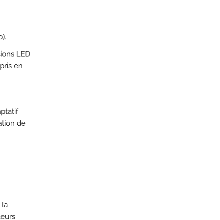
).
lsions LED
 pris en
ptatif
ation de
 la
leurs