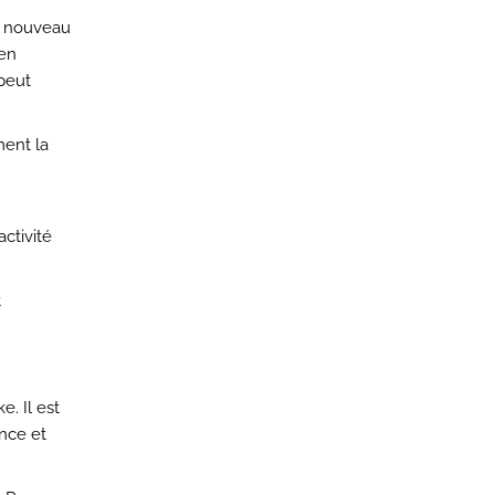
n nouveau
yen
 peut
ment la
ctivité
t
. Il est
nce et