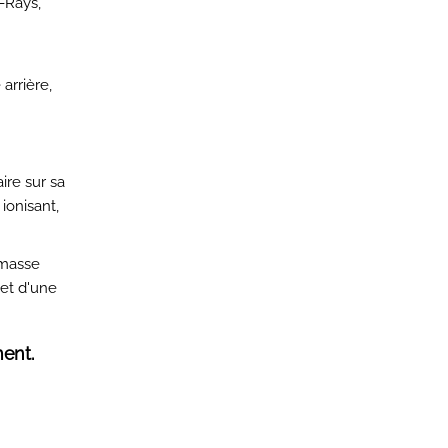
-Rays,
arrière,
ire sur sa
ionisant,
 masse
et d'une
ment.